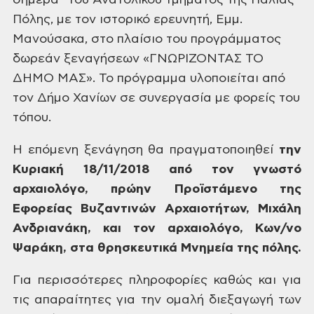
σήμερα” του Ανατολικού τμήματος της
Παλιάς
Πόλης, με τον ιστορικό ερευνητή,
Εμμ.
Μανούσακα, στο πλαίσιο του
προγράμματος
δωρεάν ξεναγήσεων
«ΓΝΩΡΙΖΟΝΤΑΣ ΤΟ
ΔΗΜΟ ΜΑΣ». Το πρόγραμμα
υλοποιείται από
τον Δήμο Χανίων σε
συνεργασία με φορείς του
τόπου.
Η επόμενη ξενάγηση
θα πραγματοποιηθεί
την
Κυριακή
18/11/2018 από τον γνωστό
αρχαιολόγο, πρώην
Προϊστάμενο της
Εφορείας Βυζαντινών
Αρχαιοτήτων, Μιχάλη
Ανδριανάκη, και τον αρχαιολόγο, Κων/νο
Ψαράκη, στα
θρησκευτικά Μνημεία της πόλης.
Για περισσότερες
πληροφορίες καθώς και για
τις απαραίτητες
για την ομαλή διεξαγωγή των