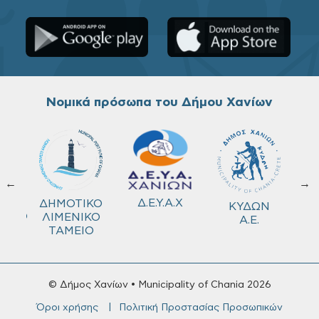
Νομικά πρόσωπα του Δήμου Χανίων
←
→
ΚΟ
Δ.Ε.Υ.Α.Χ
ΔΗΜΟΤΙΚΟ
ΚΥΔΩΝ
ΜΕΙΟ
ΛΙΜΕΝΙΚΟ
Α.Ε.
ΤΑΜΕΙΟ
© Δήμος Χανίων • Municipality of Chania 2026
Όροι χρήσης
Πολιτική Προστασίας Προσωπικών