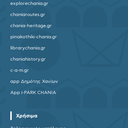
explorechania.gr
chaniaroutes.gr
chania-heritage.gr
pinakothiki-chania.gr
librarychania.gr
chaniahistory.gr
c-a-m.gr
app Δημότης Χανίων
App i-PARK CHANIA
Χρήσιμα