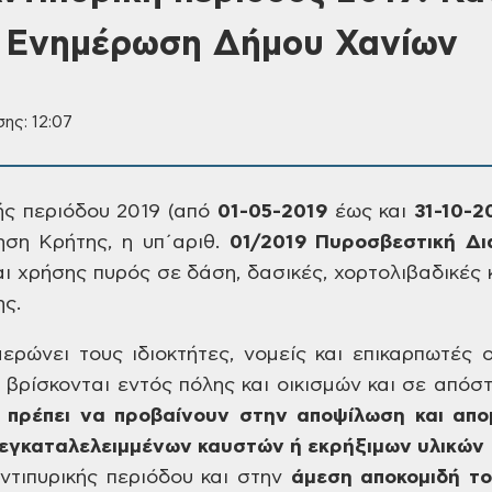
– Ενημέρωση Δήμου Χανίων
ης: 12:07
ής
περιόδου 2019 (από
01-05-2019
έως και
31-10-2
ση Κρήτης, η υπ΄αριθ.
01/2019
Πυροσβεστική
Δι
ι
χρήσης πυρός σε δάση, δασικές, χορτολιβαδικές
κ
ς.
ρώνει τους ιδιοκτήτες,
νομείς και επικαρπωτές ο
 βρίσκονται
εντός πόλης και οικισμών και σε απόσ
πρέπει
να προβαίνουν στην αποψίλωση και
απο
εγκαταλελειμμένων καυστών ή
εκρήξιμων υλικών 
ντιπυρικής
περιόδου και στην
άμεση
αποκομιδή το