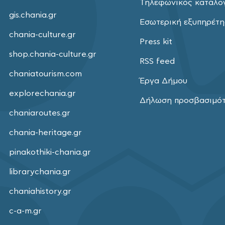
Τηλεφωνικός κατάλο
gis.chania.gr
Εσωτερική εξυπηρέτ
chania-culture.gr
Press kit
shop.chania-culture.gr
RSS feed
chaniatourism.com
Έργα Δήμου
explorechania.gr
Δήλωση προσβασιμό
chaniaroutes.gr
chania-heritage.gr
pinakothiki-chania.gr
librarychania.gr
chaniahistory.gr
c-a-m.gr