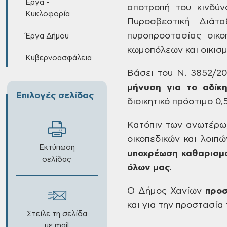
Έργα -
αποτροπή του κινδύν
Κυκλοφορία
Πυροσβεστική Διάτ
πυροπροστασίας οικο
Έργα Δήμου
κωμοπόλεων και οικισμ
Κυβερνοασφάλεια
Βάσει
του Ν. 3852/201
μήνυση για το αδίκ
Επιλογές σελίδας
διοικητικό
πρόστιμο 0,
Κατόπιν
των ανωτέρω,
οικοπεδικών και λοιπώ
Εκτύπωση
υποχρέωση
καθαρισμο
σελίδας
όλων μας.
Ο
Δήμος Χανίων
προσ
και για
την προστασία 
Στείλε τη σελίδα
με mail