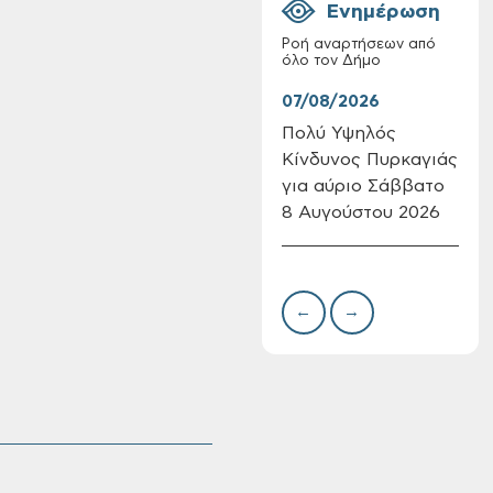
Ενημέρωση
Ροή αναρτήσεων από
όλο τον Δήμο
07/08/2026
07/
Πολύ Υψηλός
Συν
Κίνδυνος Πυρκαγιάς
δωρ
Πίνακες Κατάταξης
για αύριο Σάββατο
για
& Βαθμολογίας,
8 Αυγούστου 2026
Δημ
Πίνακες
Πιν
προσληπτέων και
Την
Ονομαστικοί πίνακες
της προκήρυξης
←
→
ΣΟΧ 3/2026 του
Δήμου Χανίων