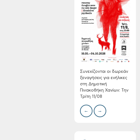
Τακτική συνεδρίαση
Δημοτικής
Επιτροπής στις 10-
Δίκτ
08-2026
από 
νερο
Χανί
Συνεχίζονται οι δωρεάν
ξεναγήσεις για ενήλικες
στη Δημοτική
Πινακοθήκη Χανίων: Την
Τρίτη 11/08
Επαναλειτουργία
του συστήματος
←
→
SeaTrac στην
παραλία του Αγίου
Ονουφρίου