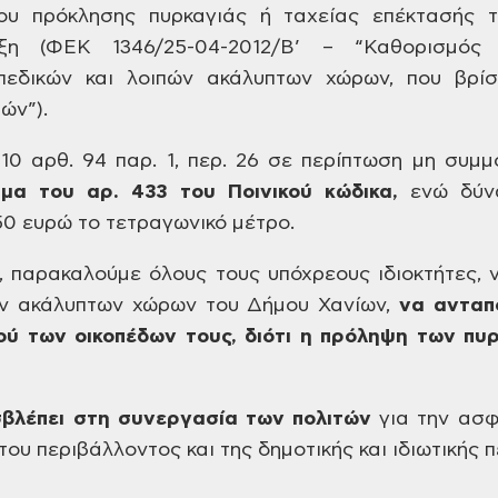
ου πρόκλησης
πυρκαγιάς ή ταχείας επέκτασής τ
αξη (ΦΕΚ
1346/25-04-2012/Β’ – “Καθορισμός 
πεδικών και
λοιπών ακάλυπτων χώρων, που βρίσ
ών”).
0 αρθ. 94 παρ. 1, περ. 26 σε περίπτωση
μη συμμ
ημα του αρ. 433 του
Ποινικού κώδικα,
ενώ
δύνα
50 ευρώ το τετραγωνικό μέτρο.
 παρακαλούμε όλους τους
υπόχρεους ιδιοκτήτες, ν
ν
ακάλυπτων χώρων του Δήμου Χανίων,
να
ανταπο
ύ των οικοπέδων τους, διότι η
πρόληψη των πυρκ
βλέπει
στη συνεργασία των πολιτών
για την ασφ
του περιβάλλοντος και
της δημοτικής και ιδιωτικής 