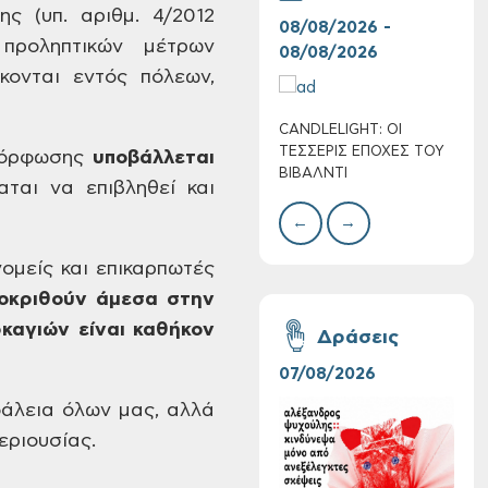
ης (υπ.
αριθμ. 4/2012
08/08/2026 -
07/
προληπτικών
μέτρων
08/08/2026
08/
κονται
εντός πόλεων,
CANDLELIGHT: ΟΙ
Ο Σ
ΤΕΣΣΕΡΙΣ ΕΠΟΧΕΣ ΤΟΥ
ΣΩΘ
όρφωσης
υποβάλλεται
ΒΙΒΑΛΝΤΙ
ται να επιβληθεί και
←
→
Συνεχίζονται οι
ομείς και
επικαρπωτές
δωρεάν ξεναγήσεις
κριθούν άμεσα στην
για ενήλικες στη
Δημοτική
αγιών είναι καθήκον
Δράσεις
Πινακοθήκη Χανίων:
Την Τρίτη 11/08
07/08/2026
06/
άλεια όλων μας, αλλά
περιουσίας.