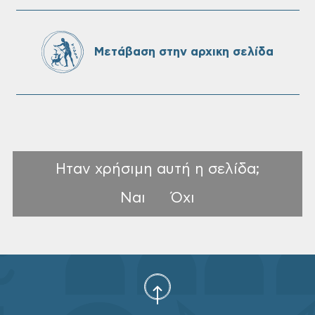
Oριστικοί πίνακες κατάταξης για την
πρόσληψη προσωπικού με σχέση
Μετάβαση στην αρχικη σελίδα
εργάσιας ιδιωτικού δικαίου ορισμένου
χρόνου σε υπηρεσίες καθαρισμού
σχολικών μονάδων
Ηταν χρήσιμη αυτή η σελίδα;
Ναι
Όχι