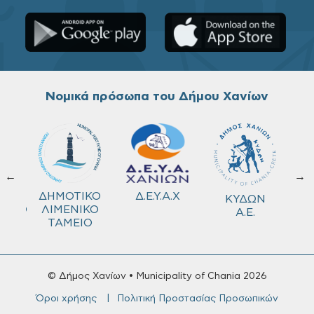
Νομικά πρόσωπα του Δήμου Χανίων
←
→
ΚΟ
Δ.Ε.Υ.Α.Χ
ΔΗΜΟΤΙΚΟ
ΚΥΔΩΝ
ΜΕΙΟ
ΛΙΜΕΝΙΚΟ
Α.Ε.
ΤΑΜΕΙΟ
© Δήμος Χανίων • Municipality of Chania 2026
Όροι χρήσης
Πολιτική Προστασίας Προσωπικών