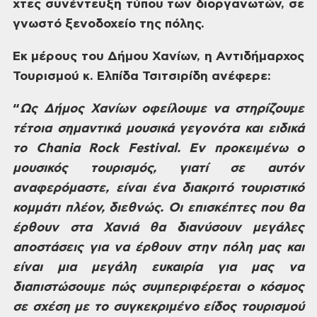
χτες συνέντευξη
τύπου των διοργανωτών, σε
γνωστό
ξενοδοχείο της πόλης.
Εκ
μέρους του Δήμου Χανίων, η Αντιδήμαρχος
Τουρισμού κ. Ελπίδα Τσιτσιρίδη ανέφερε:
“
Ως
Δήμος Χανίων οφείλουμε να στηρίζουμε
τέτοια σημαντικά μουσικά γεγονότα και
ειδικά
το
Chania
Rock Festival.
Εν
προκειμένω ο
μουσικός τουρισμός, γιατί
σε αυτόν
αναφερόμαστε, είναι ένα διακριτό
τουριστικό
κομμάτι πλέον, διεθνώς. Οι
επισκέπτες που θα
έρθουν στα Χανιά θα
διανύσουν μεγάλες
αποστάσεις για να
έρθουν στην πόλη μας και
είναι μια μεγάλη
ευκαιρία για μας να
διαπιστώσουμε πώς
συμπεριφέρεται ο κόσμος
σε σχέση με το
συγκεκριμένο είδος τουρισμού