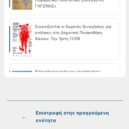
Μορφωτικό Πολιτιστικό Σύλλογο «Ο
ΓΗΓΕΝΗΣ»
Συνεχίζονται οι δωρεάν ξεναγήσεις για
ενήλικες στη Δημοτική Πινακοθήκη
Χανίων: Την Τρίτη 11/08
Επαναλειτουργία του συστήματος
SeaTrac στην παραλία του Αγίου
Ονουφρίου
Πίνακες Κατάταξης & Βαθμολογίας,
Πίνακες προσληπτέων και Ονομαστικοί
Επιστροφή στην προηγούμενη
←
πίνακες της προκήρυξης ΣΟΧ 3/2026 του
ενότητα
Δήμου Χανίων