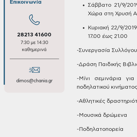
Επικοινωνία
Σάββατο
21/9/201
Χώρα στη Χρυσή Α
Κυριακή
22/9/201
28213 41600
17.00
έως 21.00
7:30 με 14:30
καθημερινά
-Συνεργασία
Συλλόγου 
-Δράση
Παιδικής Βιβλι
-Μίνι
σεμινάρια για 
dimos@chania.gr
ποδηλατικού
κινήματος
-Αθλητικές
δραστηριότ
-Μουσικά
δρώμενα
-Ποδηλατοπορεία