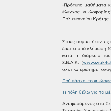
-Πρότυπα
μαθήματα κ
έλεγχος κυκλοφορία
Πολυτεχνείου Κρήτης
Στους
συμμετέχοντες σ
έπειτα από κλήρωση 1
κατά τη διάρκειά του
Σ.Β.Α.Κ.
(
www.svak4ch
σχετικά ερωτηματολόγ
Πού
πάσχει το κυκλοφο
Τι
πόλη θέλω για το μέ
Αναφερόμενος
στο Σχ
Τεχνικών
Υπηρεσιών,