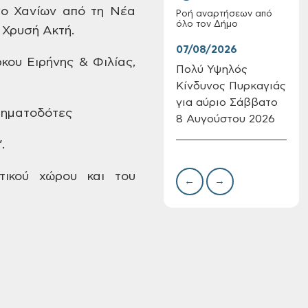
γο
Χανίων από τη Νέα
Ροή αναρτήσεων από
όλο τον Δήμο
: Χρυσή
Ακτή.
07/08/2026
07/
κου Ειρήνης & Φιλίας,
Πολύ Υψηλός
Συν
Κίνδυνος Πυρκαγιάς
δωρ
Επαναλειτουργία
για αύριο Σάββατο
για
σηματοδότες
του συστήματος
8 Αυγούστου 2026
Δημ
SeaTrac στην
Πιν
.
παραλία του Αγίου
Την
Ονουφρίου
ικού χώρου και του
←
→