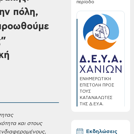
περίοδο
ην πόλη,
 προωθούμε
ς”
κή
ΕΝΗΜΕΡΩΤΙΚΗ
ΕΠΙΣΤΟΛΗ ΠΡΟΣ
ΤΟΥΣ
ΚΑΤΑΝΑΛΩΤΕΣ
ΤΗΣ Δ.Ε.Υ.Α.
ΧΑΝΙΩΝ
τητας
κότητα
και στους
Εκδηλώσεις
ενδιαφερομένους,