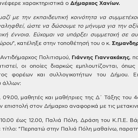
νέφερε χαρακτηριστικά ο
Δήμαρχος
Χανίων.
αζί με την εκπαιδευτική
κοινότητα να συμμετέχου
ναληφθεί, ώστε να
δώσουμε το μήνυμα για την αξία
κή έννοια.
Εύχομαι να υπάρξει συμμετοχή σε αυ
ώρου
”,
κατέληξε στην τοποθέτησή του ο κ.
Σημανδηρ
Αντιδήμαρχος Πολιτισμού,
Γιάννης
Γιαννακάκης,
πα
ιστεί, οι οποίες διαρκώς
εμπλουτίζονται, όπως
τος φορέων και
συλλογικοτήτων του Δήμου. Ειδ
 άλλων:
 09.00,
μαθητές και μαθήτριες της
Δ΄ Τάξης του 4
ν επιστολή
στον Δήμαρχο αναφορικά με τις μετακιν
 10.00 έως 12.00, Παλιά Πόλη. Δράση του
Κ.Π.Ε. Βά
 τίτλο:
“Περπατώ στην Παλιά Πόλη μαθαίνω,
παρατη