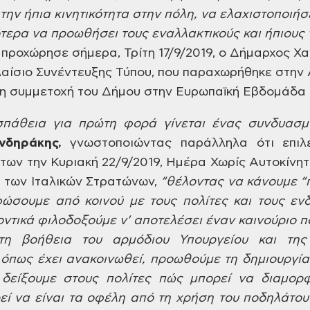
την ήπια κινητικότητα στην
πόλη, να ελαχιστοποιήσε
κότερα να προωθήσει
τους εναλλακτικούς και ήπιους
προχώρησε σήμερα, Τρίτη
17/9/2019, ο Δήμαρχος Χα
αίσιο Συνέντευξης Τύπου, που παραχωρήθηκε
στην 
η συμμετοχή του Δήμου στην Ευρωπαϊκή
Εβδομάδα Κ
πάθεια για πρώτη φορά
γίνεται ένας συνδυασμ
νδηράκης,
γνωστοποιώντας παράλληλα ότι επιλ
άτων
την Κυριακή 22/9/2019, Ημέρα Χωρίς Αυτοκίνητ
ξ
των Ιταλικών Στρατώνων,
“θέλοντας
να κάνουμε “
φώσουμε από κοινού
με τους πολίτες και τους εν
οντικά
φιλοδοξούμε ν’ αποτελέσει έναν καινούριο
πό
η βοήθεια του αρμόδιου Υπουργείου
και της 
 όπως έχει ανακοινωθεί, προωθούμε
τη δημιουργία
 δείξουμε στους
πολίτες πώς μπορεί να διαμορ
εί
να είναι τα οφέλη από τη χρήση του
ποδηλάτου 