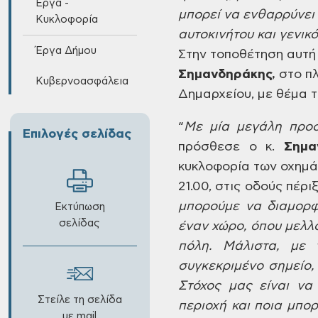
Έργα -
μπορεί να
ενθαρρύνει 
Κυκλοφορία
αυτοκινήτου και γενι
Έργα Δήμου
Στην
τοποθέτηση αυτή 
Σημανδηράκης,
στο
πλ
Κυβερνοασφάλεια
Δημαρχείου, με
θέμα τ
“
Με
μία μεγάλη προσ
Επιλογές σελίδας
πρόσθεσε ο κ.
Σημα
κυκλοφορία των οχημ
21.00, στις οδούς πέρι
μπορούμε να διαμορ
Εκτύπωση
σελίδας
έναν χώρο, όπου μελλ
πόλη. Μάλιστα,
με τ
συγκεκριμένο
σημείο,
Στόχος μας είναι να
Στείλε τη σελίδα
περιοχή και ποια μπορ
με mail