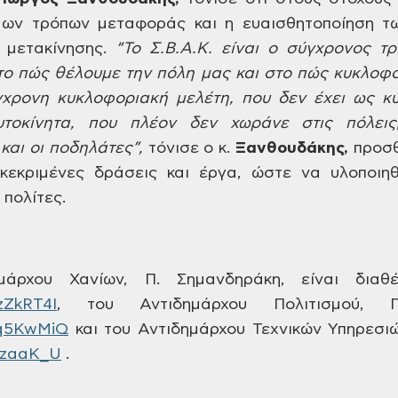
μων τρόπων μεταφοράς
και η ευαισθητοποίηση τ
 μετακίνησης.
“
Το
Σ.Β.Α.Κ. είναι ο σύγχρονος τ
το πώς θέλουμε
την πόλη μας και στο πώς κυκλοφ
γχρονη
κυκλοφοριακή μελέτη, που δεν έχει ως
κύ
οκίνητα, που πλέον δεν χωράνε στις
πόλεις
και οι ποδηλάτες”,
τόνισε ο κ.
Ξανθουδάκης,
προσ
κεκριμένες
δράσεις και έργα, ώστε να υλοποιηθ
πολίτες.
ρχου Χανίων, Π. Σημανδηράκη,
είναι διαθέ
zZkRT4I
,
του Αντιδημάρχου Πολιτισμού, Γ.
tq5KwMiQ
και του Αντιδημάρχου Τεχνικών Υπηρεσιώ
jJzaaK_U
.