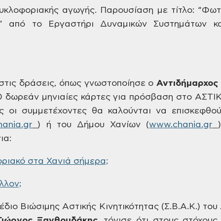
υκλοφοριακής αγωγής. Παρουσίαση
με τίτλο: “Φωτ
ς” από το Εργαστήρι
Δυναμικών Συστημάτων κα
τις δράσεις, όπως
γνωστοποίησε ο
Αντιδήμαρχος
0 δωρεάν μηνιαίες
κάρτες για πρόσβαση στο ΑΣΤΙ
ς οι
συμμετέχοντες θα καλούνται να
επισκεφθού
ania.gr
)
ή του Δήμου Χανίων (
www.chania.gr
)
ια:
ριακό στα Χανιά σήμερα;
λλον;
έδιο Βιώσιμης Αστικής Κινητικότητας
(Σ.Β.Α.Κ.) το
Γιώργος
Ξανθουδάκης,
τόνισε ότι στους στόχους