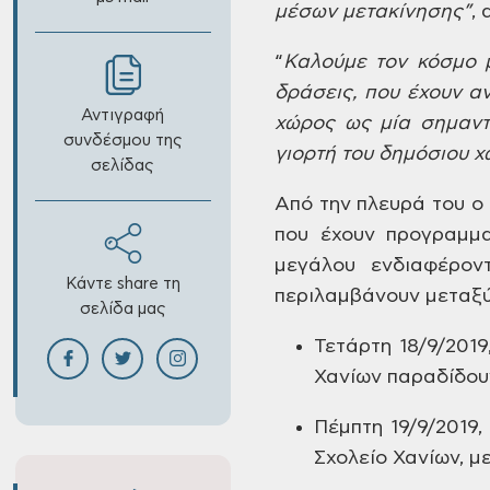
μέσων
μετακίνησης”
,
α
“
Καλούμε
τον κόσμο μ
δράσεις, που έχουν α
Αντιγραφή
χώρος ως μία σημαντι
συνδέσμου της
γιορτή του δημόσιου
χ
σελίδας
Από
την πλευρά του ο 
που έχουν
προγραμματ
μεγάλου ενδιαφέρον
Κάντε share τη
περιλαμβάνουν μεταξύ
σελίδα μας
Τετάρτη
18/9/2019,
Χανίων παραδίδου
Πέμπτη
19/9/2019,
Σχολείο Χανίων, με