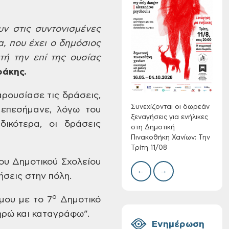
ν στις συντονισμένες
Συνεχίζονται οι
δωρεάν ξεναγήσεις
, που έχει
ο δημόσιος
για ενήλικες στη
τή
την επί της ουσίας
Δημοτική
Δίκτ
άκης.
Πινακοθήκη Χανίων:
από 
νερο
Την Τρίτη 11/08
ρουσίασε τις δράσεις,
Χανί
Συνεχίζονται οι δωρεάν
 επεσήμανε, λόγω
του
ξεναγήσεις για ενήλικες
ικότερα,
οι
δράσεις
στη Δημοτική
Πινακοθήκη Χανίων: Την
Τρίτη 11/08
ου Δημοτικού
Σχολείου
←
→
ήσεις
στην πόλη.
Τακτική συνεδρίαση
ο
μου με το 7
Δημοτικό
Δημοτικής
Επιτροπής στις 10-
ρώ και καταγράφω”.
08-2026
Ενημέρωση