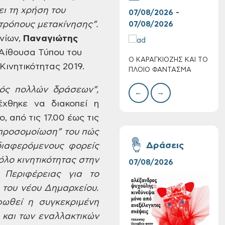
ι τη χρήση του
07/08/2026 -
30/
 τρόπους
μετακίνησης”.
07/08/2026
08/
νίων,
Παναγιώτης
Αίθουσα Τύπου του
Ο ΚΑΡΑΓΚΙΟΖΗΣ ΚΑΙ ΤΟ
BAZ
ινητικότητας 2019.
Πολύ Υψηλός
ΠΛΟΙΟ ΦΑΝΤΑΣΜΑ
ΜΕΓ
Κίνδυνος Πυρκαγιάς
για αύριο Σάββατο 8
ός πολλών δράσεων”,
←
→
Αυγούστου 2026
έχθηκε
να διακοπεί η
ο,
από τις 17.00 έως τις
προσομοίωση” του πώς
Δράσεις
διαφερόμενους
φορείς
λο κινητικότητας στην
07/08/2026
06/
Περιφέρειας για το
 του νέου Δημαρχείου.
φωθεί η
συγκεκριμένη
και των εναλλακτικών