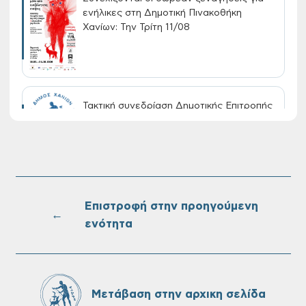
ενήλικες στη Δημοτική Πινακοθήκη
Χανίων: Την Τρίτη 11/08
Τακτική συνεδρίαση Δημοτικής Επιτροπής
στις 10-08-2026
Επαναλειτουργία του συστήματος
SeaTrac στην παραλία του Αγίου
Ονουφρίου
Επιστροφή στην προηγούμενη
←
ενότητα
Πίνακες Κατάταξης & Βαθμολογίας,
Πίνακες προσληπτέων και Ονομαστικοί
πίνακες της προκήρυξης ΣΟΧ 3/2026 του
Μετάβαση στην αρχικη σελίδα
Δήμου Χανίων