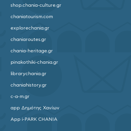
shop.chania-culture.gr
chaniatourism.com
explorechania.gr
chaniaroutes.gr
chania-heritage.gr
pinakothiki-chania.gr
librarychania.gr
chaniahistory.gr
c-a-m.gr
app Δημότης Χανίων
App i-PARK CHANIA