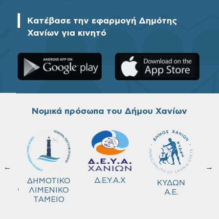
Κατέβασε την εφαρμογή Δημότης
Χανίων για κινητό
Νομικά πρόσωπα του Δήμου Χανίων
←
→
ΚΟ
Δ.Ε.Υ.Α.Χ
ΔΗΜΟΤΙΚΟ
ΚΥΔΩΝ
ΜΕΙΟ
ΛΙΜΕΝΙΚΟ
Α.Ε.
ΤΑΜΕΙΟ