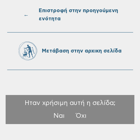
Επιστροφή στην προηγούμενη
←
ενότητα
Πίνακες Κατάταξης & Βαθμολογίας,
Πίνακες προσληπτέων και Ονομαστικοί
πίνακες της προκήρυξης ΣΟΧ 3/2026 του
Δήμου Χανίων
Μετάβαση στην αρχικη σελίδα
Ηταν χρήσιμη αυτή η σελίδα;
Ναι
Όχι