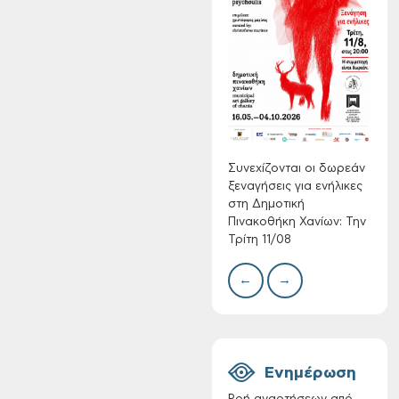
Τακτική συνεδρίαση
Δίκτ
Δημοτικής
από 
Επιτροπής στις 10-
νερο
08-2026
Χανί
Συνεχίζονται οι δωρεάν
ξεναγήσεις για ενήλικες
στη Δημοτική
Πινακοθήκη Χανίων: Την
Τρίτη 11/08
←
→
Επαναλειτουργία
του συστήματος
SeaTrac στην
παραλία του Αγίου
Ονουφρίου
Ενημέρωση