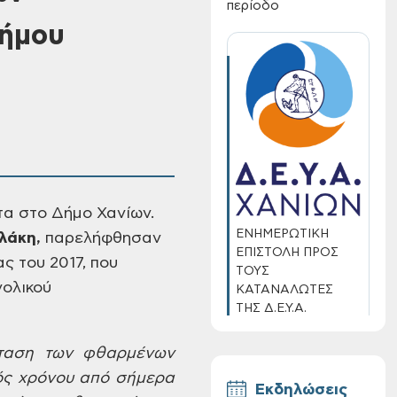
περίοδο
Δήμου
τα στο Δήμο
Χανίων.
ΕΝΗΜΕΡΩΤΙΚΗ
λάκη,
παρελήφθησαν
ΕΠΙΣΤΟΛΗ ΠΡΟΣ
ας του
2017, που
ΤΟΥΣ
ολικού
ΚΑΤΑΝΑΛΩΤΕΣ
ΤΗΣ Δ.Ε.Υ.Α.
ΧΑΝΙΩΝ
ταση των φθαρμένων
ός χρόνου από
σήμερα
Εκδηλώσεις