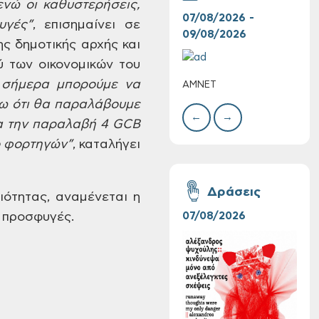
νώ οι
καθυστερήσεις,
07/08/2026 -
10/
γές”
,
επισημαίνει σε
09/08/2026
10/
ης
δημοτικής αρχής και
 των οικονομικών του
σήμερα μπορούμε να
ΑΜΝΕΤ
ΣΥΝ
ΧΡΙ
ω ότι θα παραλάβουμε
ΣΤΑ
←
→
α την παραλαβή
4
GCB
 φορτηγών”
,
καταλήγει
Συνεχίζονται οι
δωρεάν ξεναγήσεις
Δράσεις
ότητας, αναμένεται η
για ενήλικες στη
Δημοτική
ς προσφυγές.
07/08/2026
06/
Πινακοθήκη Χανίων:
Την Τρίτη 11/08