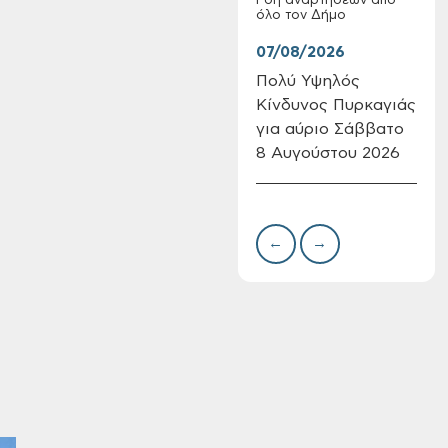
Ροή αναρτήσεων από
όλο τον Δήμο
07/08/2026
07/
Πολύ Υψηλός
Συν
Κίνδυνος Πυρκαγιάς
δωρ
για αύριο Σάββατο
για
8 Αυγούστου 2026
Δημ
Πίνακες Κατάταξης
Πιν
& Βαθμολογίας,
Την
Πίνακες
προσληπτέων και
←
→
Ονομαστικοί πίνακες
της προκήρυξης
ΣΟΧ 3/2026 του
Δήμου Χανίων