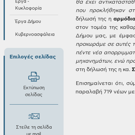
Έργα -
θα έχει αντικατασταθ
Κυκλοφορία
που προκλήθηκαν στ
δήλωσή της η
αρμόδι
Έργα Δήμου
στον τομέα της
καθαρ
Κυβερνοασφάλεια
Δήμου μας, με έμφα
προχωράμε σε αυτές
τ
πέντε
νέα απορριμματ
Επιλογές σελίδας
μηχανημάτων,
ενώ προ
στη δήλωσή της η κα.
Σ
Επισημαίνεται
ότι, σύ
Εκτύπωση
παραλαβή 719 νέων με
σελίδας
Στείλε τη σελίδα
με mail