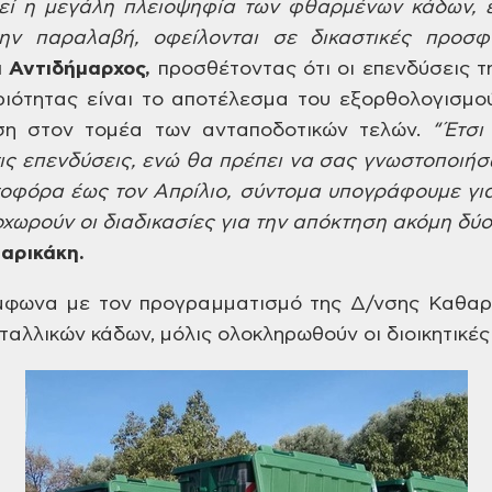
εί η μεγάλη
πλειοψηφία των φθαρμένων κάδων, ε
ην
παραλαβή, οφείλονται σε δικαστικές
προσφυ
α
Αντιδήμαρχος,
προσθέτοντας ότι οι επενδύσεις τ
ιότητας είναι το αποτέλεσμα του
εξορθολογισμού
ση στον τομέα των
ανταποδοτικών τελών.
“Έτσι
ις επενδύσεις, ενώ θα πρέπει να σας
γνωστοποιήσ
οφόρα έως τον Απρίλιο,
σύντομα υπογράφουμε γι
χωρούν οι διαδικασίες για την
απόκτηση ακόμη δύο
αρικάκη
.
μφωνα με τον προγραμματισμό της
Δ/νσης Καθαρι
ταλλικών κάδων, μόλις
ολοκληρωθούν οι διοικητικέ