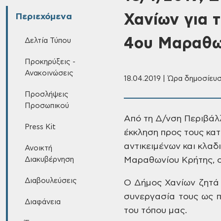
Χανίων για 
Περιεχόμενα
4ου Μαραθω
Δελτία Τύπου
Προκηρύξεις -
Ανακοινώσεις
18.04.2019 | Ώρα δημοσίευσ
Προσλήψεις
Προσωπικού
Από
τη Δ/νση Περιβάλλ
Press Kit
έκκληση
προς τους κατ
αντικειμένων και κλαδ
Ανοικτή
Διακυβέρνηση
Μαραθωνίου
Κρήτης, ο
Διαβουλεύσεις
Ο
Δήμος Χανίων ζητά 
συνεργασία τους ως 
Διαφάνεια
του τόπου
μας.