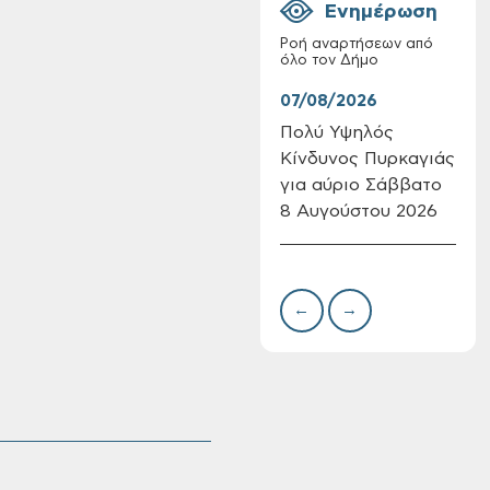
Ενημέρωση
Ροή αναρτήσεων από
όλο τον Δήμο
07/08/2026
07/
Πολύ Υψηλός
Συν
Κίνδυνος Πυρκαγιάς
δωρ
Επαναλειτουργία
για αύριο Σάββατο
για
του συστήματος
SeaTrac στην
8 Αυγούστου 2026
Δημ
παραλία του Αγίου
Πιν
Ονουφρίου
Την
←
→