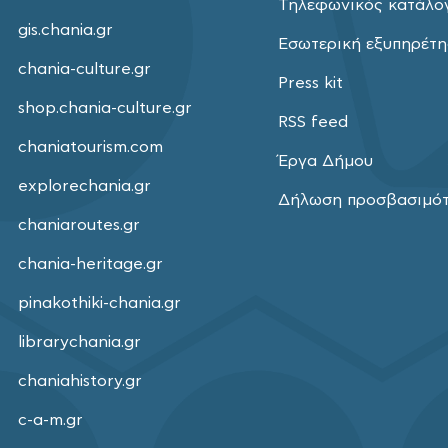
Τηλεφωνικός κατάλο
gis.chania.gr
Εσωτερική εξυπηρέτ
chania-culture.gr
Press kit
shop.chania-culture.gr
RSS feed
chaniatourism.com
Έργα Δήμου
explorechania.gr
Δήλωση προσβασιμό
chaniaroutes.gr
chania-heritage.gr
pinakothiki-chania.gr
librarychania.gr
chaniahistory.gr
c-a-m.gr