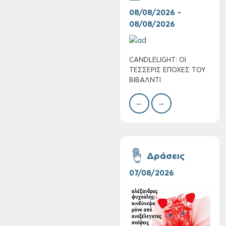
08/08/2026 -
07/
08/08/2026
08/
CANDLELIGHT: ΟΙ
Ο Σ
Πολύ Υψηλός
ΤΕΣΣΕΡΙΣ ΕΠΟΧΕΣ ΤΟΥ
ΣΩΘ
Κίνδυνος Πυρκαγιάς
ΒΙΒΑΛΝΤΙ
για αύριο Σάββατο 8
Αυγούστου 2026
←
→
Δράσεις
07/08/2026
06/