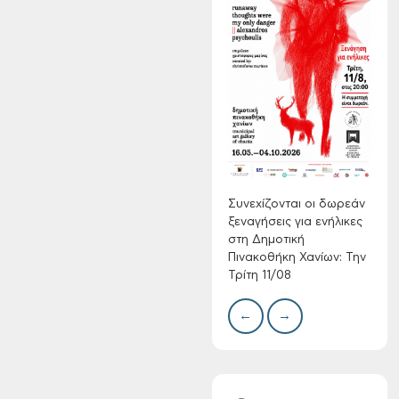
Συνεχίζονται οι
δωρεάν ξεναγήσεις
για ενήλικες στη
Δημοτική
Πινακοθήκη Χανίων:
Δίκτ
από 
Την Τρίτη 11/08
νερο
Χανί
Συνεχίζονται οι δωρεάν
ξεναγήσεις για ενήλικες
στη Δημοτική
Πινακοθήκη Χανίων: Την
Τρίτη 11/08
←
→
Τακτική συνεδρίαση
Δημοτικής
Επιτροπής στις 10-
08-2026