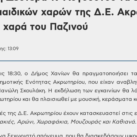
παιδικών χαρών της Δ.Ε. Ακρ
ή χαρά του Παζινού
ης: 13:09
ις 18:30, ο Δήμος Χανίων θα
πραγματοποιήσει τα
ημοτικής Ενότητας
Ακρωτηρίου, που είχαν αναβλη
 Μανώλη
Σκουλάκη. Η εκδήλωση των εγκαινίων θα
λά
ωτηρίου
και θα πλαισιωθεί με μουσική, κεράσματα
κ
ές της Δ.Ε. Ακρωτηρίου
έχουν κατασκευαστεί στις ε
ακιές, Αρώνι,
Χωραφάκια, Μουζουράς και Καθιανά.
να ξεχωριστό απόγευμα,
που θα διασκεδάσουν μικρο