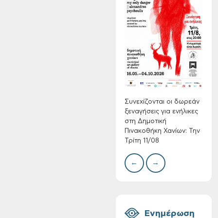
Συνεχίζονται οι
δωρεάν ξεναγήσεις
για ενήλικες στη
Δημοτική
Δίκτ
Πινακοθήκη Χανίων:
από 
νερο
Την Τρίτη 11/08
Χανί
Συνεχίζονται οι δωρεάν
ξεναγήσεις για ενήλικες
στη Δημοτική
Πινακοθήκη Χανίων: Την
Τρίτη 11/08
←
→
Τακτική συνεδρίαση
Δημοτικής
Επιτροπής στις 10-
08-2026
Ενημέρωση