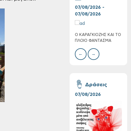
07/08/2026 -
30/
07/08/2026
08/
Ο ΚΑΡΑΓΚΙΟΖΗΣ ΚΑΙ ΤΟ
BAZ
Πολύ Υψηλός
ΠΛΟΙΟ ΦΑΝΤΑΣΜΑ
ΜΕΓ
Κίνδυνος Πυρκαγιάς
για αύριο Σάββατο 8
←
→
Αυγούστου 2026
Δράσεις
07/08/2026
06/