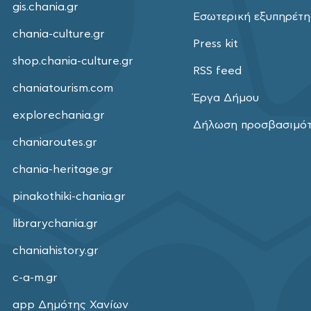
gis.chania.gr
Εσωτερική εξυπηρέτ
chania-culture.gr
Press kit
shop.chania-culture.gr
RSS feed
chaniatourism.com
Έργα Δήμου
explorechania.gr
Δήλωση προσβασιμό
chaniaroutes.gr
chania-heritage.gr
pinakothiki-chania.gr
librarychania.gr
chaniahistory.gr
c-a-m.gr
app Δημότης Χανίων