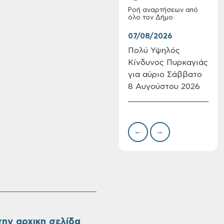
Ροή αναρτήσεων από
όλο τον Δήμο
07/08/2026
07/
Πολύ Υψηλός
Συν
Κίνδυνος Πυρκαγιάς
δωρ
Επαναλειτουργία
για αύριο Σάββατο
για
του συστήματος
8 Αυγούστου 2026
Δημ
SeaTrac στην
Πιν
παραλία του Αγίου
Την
Ονουφρίου
←
→
ην αρχικη σελίδα