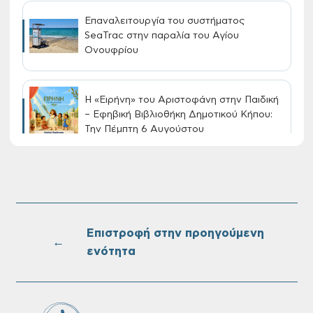
Επαναλειτουργία του συστήματος
SeaTrac στην παραλία του Αγίου
Ονουφρίου
Η «Ειρήνη» του Αριστοφάνη στην Παιδική
– Εφηβική Βιβλιοθήκη Δημοτικού Κήπου:
Την Πέμπτη 6 Αυγούστου
Διακοπή νερού στην οδό Νικολάου
Πλαστήρα της Δ.Κ. Τσικαλαριών
Επιστροφή στην προηγούμενη
←
ενότητα
Πίνακες Κατάταξης & Βαθμολογίας,
Πίνακες προσληπτέων και Ονομαστικοί
πίνακες της προκήρυξης ΣΟΧ 3/2026 του
Δήμου Χανίων