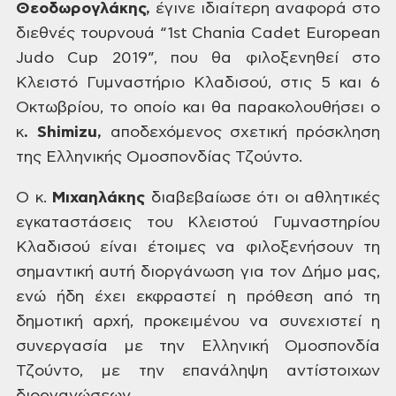
Θεοδωρογλάκης,
έγινε ιδιαίτερη αναφορά στο
διεθνές
τουρνουά “1st Chania Cadet European
Judo Cup 2019”, που
θα φιλοξενηθεί στο
Κλειστό Γυμναστήριο
Κλαδισού, στις 5 και 6
Οκτωβρίου, το οποίο
και θα παρακολουθήσει ο
κ
. Shimizu,
αποδεχόμενος σχετική πρόσκληση
της
Ελληνικής Ομοσπονδίας Τζούντο.
O
κ.
Μιχαηλάκης
διαβεβαίωσε ότι οι
αθλητικές
εγκαταστάσεις του Κλειστού
Γυμναστηρίου
Κλαδισού είναι έτοιμες
να φιλοξενήσουν τη
σημαντική αυτή
διοργάνωση για τον Δήμο μας,
ενώ ήδη
έχει εκφραστεί η πρόθεση από τη
δημοτική
αρχή, προκειμένου να συνεχιστεί η
συνεργασία με την Ελληνική
Ομοσπονδία
Τζούντο, με την επανάληψη
αντίστοιχων