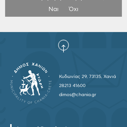
Ναι
Όχι
Κυδωνίας 29, 73135, Χανιά
28213 41600
dimos@chania.gr