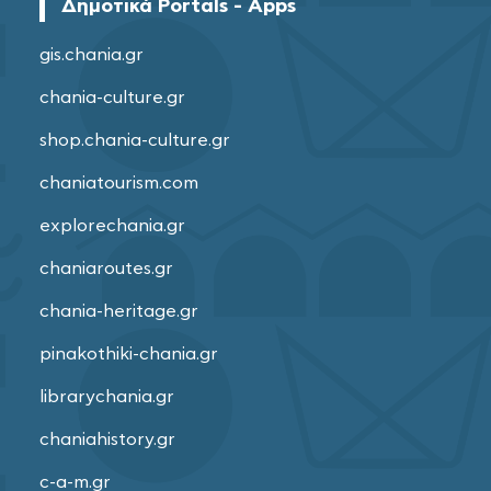
Δημοτικά Portals - Apps
gis.chania.gr
chania-culture.gr
shop.chania-culture.gr
chaniatourism.com
explorechania.gr
chaniaroutes.gr
chania-heritage.gr
pinakothiki-chania.gr
librarychania.gr
chaniahistory.gr
c-a-m.gr