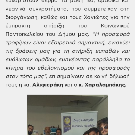
ευχαριστούν θερμά τα
μαθητικά, ομαδικά και
νεανικά συγκροτήματα,
που συμμετείχαν στη
διοργάνωση, καθώς
και τους
Χανιώτες για την
έμπρακτη στήριξη του
Κοινωνικού
Παντοπωλείου του Δήμου μας.
“Η
προσφορά
τροφίμων είναι εξαιρετικά
σημαντική, ενισχύει
τις δράσεις μας για
τη στήριξη ευπαθών και
ευάλωτων ομάδων,
εμπνέοντας παράλληλα το
κίνημα του
εθελοντισμού και της προσφοράς
στον
τόπο μας”,
επισημαίνουν
σε κοινή δήλωσή
τους η κα.
Αλιφιεράκη
και ο
κ.
Χαραλαμπάκης.