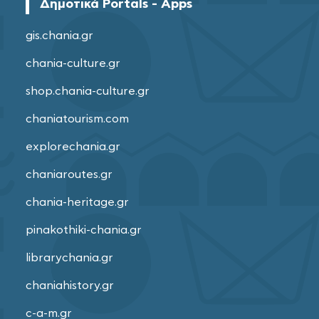
Δημοτικά Portals - Apps
gis.chania.gr
chania-culture.gr
shop.chania-culture.gr
chaniatourism.com
explorechania.gr
chaniaroutes.gr
chania-heritage.gr
pinakothiki-chania.gr
librarychania.gr
chaniahistory.gr
c-a-m.gr