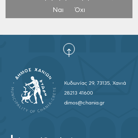
Ναι
Όχι
Κυδωνίας 29, 73135, Χανιά
28213 41600
dimos@chania.gr