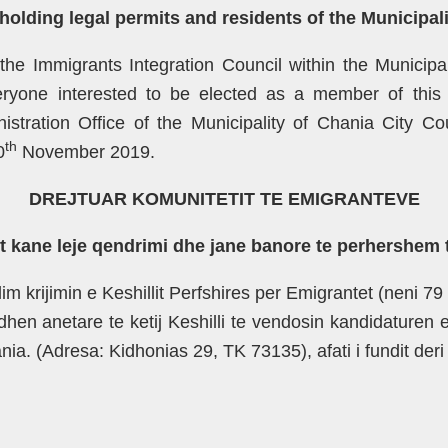
holding legal permits and residents of the Municipali
the Immigrants Integration Council within the Municipa
eryone interested to be elected as
a member of this C
stration Office of the Municipality of Chania City Co
th
0
November 2019.
DREJTUAR
KOMUNITETIT TE EMIGRANTEVE
t kane leje qendrimi dhe jane banore te perhershem 
im krijimin e Keshillit Perfshires per Emigrantet (neni 79
idhen anetare te
ketij Keshilli te vendosin kandidaturen e
ia. (Adresa: Kidhonias 29, TK 73135), afati i
fundit der