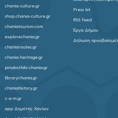
chania-culture.gr
Press kit
shop.chania-culture.gr
RSS feed
chaniatourism.com
Έργα Δήμου
explorechania.gr
Δήλωση προσβασιμό
chaniaroutes.gr
chania-heritage.gr
pinakothiki-chania.gr
librarychania.gr
chaniahistory.gr
c-a-m.gr
app Δημότης Χανίων