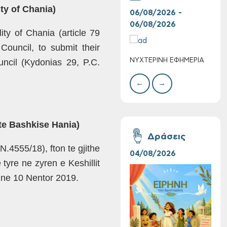
ty of Chania)
06/08/2026 -
06/
06/08/2026
06/
lity of Chania
(article 79
Επαναλειτουργία
ouncil, to submit their
του συστήματος
uncil
(Kydonias 29, P.C.
ΝΥΧΤΕΡΙΝΗ ΕΦΗΜΕΡΙΑ
ΚΑΤ
SeaTrac στην
ΑΣΘ
παραλία του Αγίου
←
→
Ονουφρίου
te Bashkise
Hania)
Δράσεις
N.4555/18), fton te gjithe
04/08/2026
16/
 tyre ne zyren e Keshillit
i ne 10 Nentor 2019.
Η «Ειρήνη» του