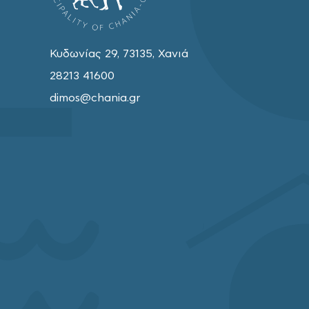
Κυδωνίας 29, 73135, Χανιά
28213 41600
dimos@chania.gr