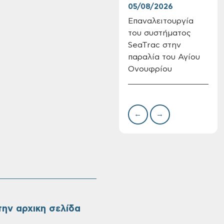
05/08/2026
04/
Επαναλειτουργία
App
Πίνακες Κατάταξης
του συστήματος
Χαν
& Βαθμολογίας,
SeaTrac στην
Πίνακες
προσληπτέων και
παραλία του Αγίου
Ονομαστικοί πίνακες
Ονουφρίου
της προκήρυξης
ΣΟΧ 3/2026 του
Δήμου Χανίων
←
→
ην αρχικη σελίδα