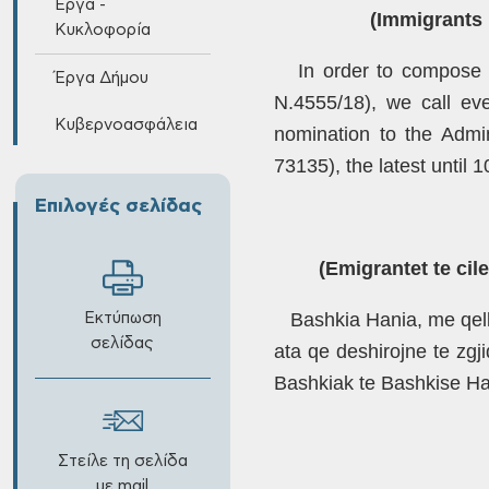
Έργα -
(Immigrants
Κυκλοφορία
In order to compose
Έργα Δήμου
N.4555/18), we call ev
Κυβερνοασφάλεια
nomination to the
Admini
73135), the latest until 1
Επιλογές σελίδας
(Emigrantet te
cile
Bashkia Hania, me
qell
Εκτύπωση
σελίδας
ata qe deshirojne te zgj
Bashkiak te Bashkise Han
Στείλε τη σελίδα
με mail