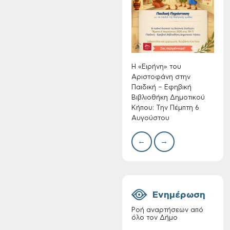
Αριστοφάνη στην
Συλλ
Παιδική – Εφηβική
γρα
Βιβλιοθήκη
περι
Δημοτικού Κήπου:
με θ
Την Πέμπτη 6
Πινα
Αυγούστου
Η «Ειρήνη» του
Αριστοφάνη στην
Παιδική – Εφηβική
Βιβλιοθήκη Δημοτικού
Κήπου: Την Πέμπτη 6
Διακοπή νερού στην
Αυγούστου
οδό Νικολάου
Πλαστήρα της Δ.Κ.
←
→
Τσικαλαριών
Ενημέρωση
Ροή αναρτήσεων από
όλο τον Δήμο