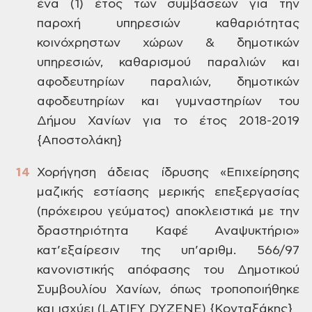
ένα (1)
έτος των συμβάσεων για την
παροχή
υπηρεσιών καθαριότητας
κοινόχρηστων
χώρων & δημοτικών
υπηρεσιών, καθαρισμού
παραλιών και
αφοδευτηρίων παραλιών,
δημοτικών
αφοδευτηρίων και γυμναστηρίων
του
Δήμου Χανίων για το έτος 2018-2019
{Αποστολάκη}
Χορήγηση
άδειας ίδρυσης «Επιχείρησης
μαζικής
εστίασης μερικής επεξεργασίας
(πρόχειρου
γεύματος) αποκλειστικά με την
δραστηριότητα
Καφέ Αναψυκτήριο»
κατ’εξαίρεσιν της
υπ’αριθμ. 566/97
κανονιστικής απόφασης
του Δημοτικού
Συμβουλίου Χανίων, όπως
τροποποιήθηκε
και ισχύει (LATIFY
DYZENE)
{Κονταξάκης}