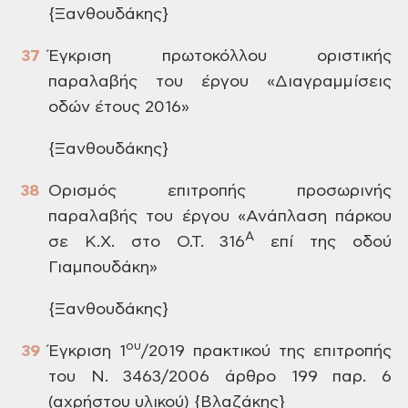
{Ξανθουδάκης}
Έγκριση
πρωτοκόλλου οριστικής
παραλαβής του
έργου «Διαγραμμίσεις
οδών έτους 2016»
{Ξανθουδάκης}
Ορισμός
επιτροπής προσωρινής
παραλαβής του
έργου «Ανάπλαση πάρκου
Α
σε Κ.Χ. στο Ο.Τ.
316
επί της οδού
Γιαμπουδάκη»
{Ξανθουδάκης}
ου
Έγκριση
1
/2019
πρακτικού της επιτροπής
του Ν. 3463/2006
άρθρο 199 παρ. 6
(αχρήστου υλικού) {Βλαζάκης}