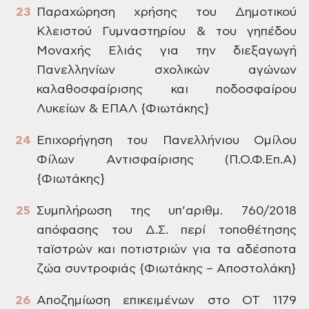
Παραχώρηση
χρήσης του Δημοτικού
Κλειστού Γυμναστηρίου
& του γηπέδου
Μοναχής Ελιάς για την
διεξαγωγή
Πανελληνίων σχολικών αγώνων
καλαθοσφαίρισης και ποδοσφαίρου
Λυκείων
& ΕΠΑΛ {Φιωτάκης}
Επιχορήγηση
του Πανελλήνιου Ομίλου
Φίλων Αντισφαίρισης
(Π.Ο.Φ.Επ.Α)
{Φιωτάκης}
Συμπλήρωση
της υπ’αριθμ. 760/2018
απόφασης του Δ.Σ.
περί τοποθέτησης
ταϊστρών και ποτιστριών
για τα αδέσποτα
ζώα συντροφιάς {Φιωτάκης
– Αποστολάκη}
Αποζημίωση
επικειμένων στο ΟΤ 1179