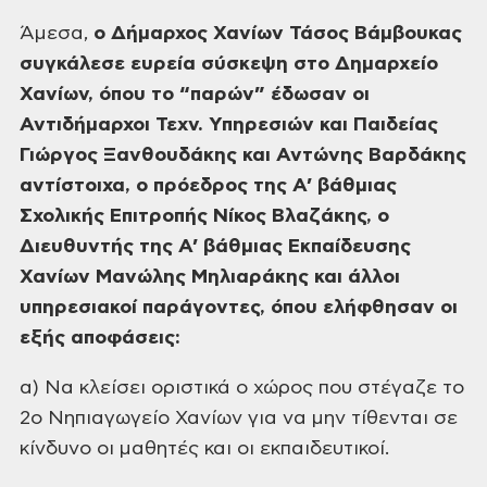
Άμεσα,
ο Δήμαρχος
Χανίων Τάσος Βάμβουκας
συγκάλεσε ευρεία
σύσκεψη στο Δημαρχείο
Χανίων, όπου το
“παρών” έδωσαν οι
Αντιδήμαρχοι Τεχν.
Υπηρεσιών και Παιδείας
Γιώργος Ξανθουδάκης
και Αντώνης Βαρδάκης
αντίστοιχα, ο
πρόεδρος της Α’ βάθμιας
Σχολικής
Επιτροπής Νίκος Βλαζάκης, ο
Διευθυντής
της Α’ βάθμιας Εκπαίδευσης
Χανίων
Μανώλης Μηλιαράκης και άλλοι
υπηρεσιακοί
παράγοντες, όπου ελήφθησαν οι
εξής
αποφάσεις:
α) Να κλείσει
οριστικά ο χώρος που στέγαζε το
2ο
Νηπιαγωγείο Χανίων για να μην τίθενται
σε
κίνδυνο οι μαθητές και οι εκπαιδευτικοί.