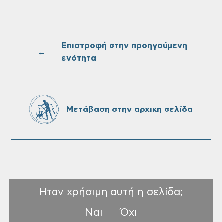
Τακτική συνεδρίαση Δημοτικής Επιτροπής
στις 10-08-2026
Επιστροφή στην προηγούμενη
←
ενότητα
Επαναλειτουργία του συστήματος
SeaTrac στην παραλία του Αγίου
Ονουφρίου
Μετάβαση στην αρχικη σελίδα
Ηταν χρήσιμη αυτή η σελίδα;
Ναι
Όχι