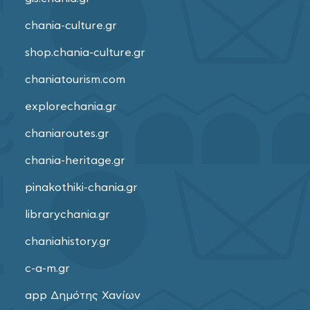
chania-culture.gr
shop.chania-culture.gr
chaniatourism.com
explorechania.gr
chaniaroutes.gr
chania-heritage.gr
pinakothiki-chania.gr
librarychania.gr
chaniahistory.gr
c-a-m.gr
app Δημότης Χανίων