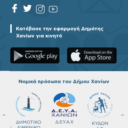
Κατέβασε την εφαρμογή Δημότης
Χανίων για κινητό
Νομικά πρόσωπα του Δήμου Χανίων
←
→
ΚΟ
Δ.Ε.Υ.Α.Χ
ΔΗΜΟΤΙΚΟ
ΚΥΔΩΝ
ΜΕΙΟ
ΛΙΜΕΝΙΚΟ