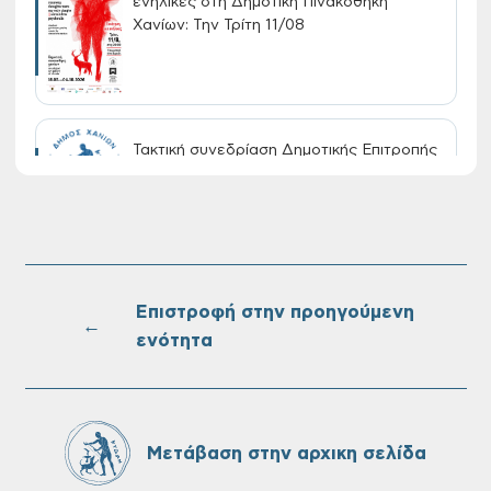
ενήλικες στη Δημοτική Πινακοθήκη
Χανίων: Την Τρίτη 11/08
Τακτική συνεδρίαση Δημοτικής Επιτροπής
στις 10-08-2026
Επαναλειτουργία του συστήματος
SeaTrac στην παραλία του Αγίου
Ονουφρίου
Επιστροφή στην προηγούμενη
←
ενότητα
Πίνακες Κατάταξης & Βαθμολογίας,
Πίνακες προσληπτέων και Ονομαστικοί
πίνακες της προκήρυξης ΣΟΧ 3/2026 του
Μετάβαση στην αρχικη σελίδα
Δήμου Χανίων