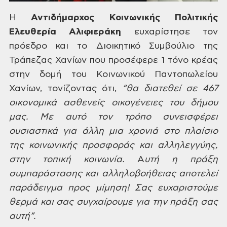
Η
Αντιδήμαρχος
Κοινωνικής Πολιτικής
Ελευθερία Αλιφιεράκη
ευχαρίστησε
τον
πρόεδρο και το Διοικητικό Συμβούλιο
της
Τράπεζας Χανίων που προσέφερε 1
τόνο κρέας
στην δομή του Κοινωνικού
Παντοπωλείου
Χανίων, τονίζοντας ότι,
“θα
διατεθεί σε 467
οικονομικά ασθενείς
οικογένειες του δήμου
μας. Με αυτό τον
τρόπο συνεισφέρει
ουσιαστικά για άλλη
μια χρονιά στο πλαίσιο
της κοινωνικής
προσφοράς και αλληλεγγύης,
στην τοπική
κοινωνία.
Α
υτή
η πράξη
συμπαράστασης και αλληλοβοήθειας
αποτελεί
παράδειγμα προς μίμηση! Σας
ευχαριστούμε
θερμά και σας συγχαίρουμε
για την πράξη σας
αυτή”.