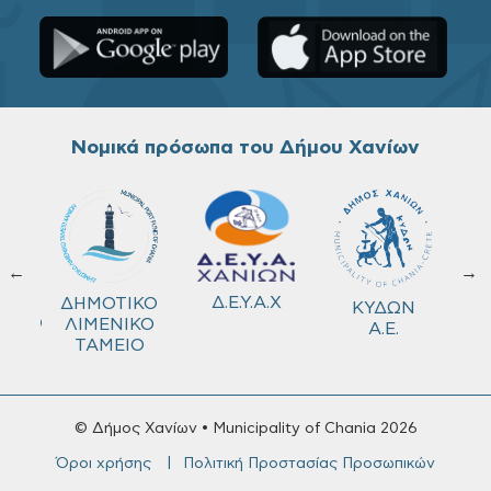
Νομικά πρόσωπα του Δήμου Χανίων
←
→
ΚΟ
Δ.Ε.Υ.Α.Χ
ΔΗΜΟΤΙΚΟ
ΚΥΔΩΝ
ΜΕΙΟ
ΛΙΜΕΝΙΚΟ
Α.Ε.
ΤΑΜΕΙΟ
© Δήμος Χανίων • Municipality of Chania 2026
Όροι χρήσης
Πολιτική Προστασίας Προσωπικών