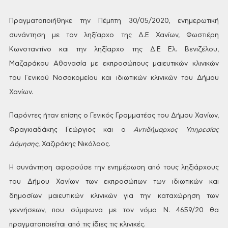
Πραγματοποιήθηκε
την Πέμπτη 30/05/2020, ενημερωτική
συνάντηση
με τον ληξίαρχο της Δ.Ε Χανίων, Φωστιέρη
Κωνσταντίνο και την ληξίαρχο της Δ.Ε
Ελ. Βενιζέλου,
Μαζαράκου Αθανασία με
εκπροσώπους μαιευτικών κλινικών
του
Γενικού Νοσοκομείου και ιδιωτικών
κλινικών του Δήμου
Χανίων.
Παρόντες
ήταν επίσης ο Γενικός Γραμματέας του
Δήμου Χανίων,
Φραγκιαδάκης Γεώργιος
και ο
Αντιδήμαρχος
Υπηρεσίας
Δόμησης
,
Χαζιράκης Νικόλαος.
Η
συνάντηση αφορούσε την ενημέρωση από
τους ληξιάρχους
του Δήμου Χανίων των
εκπροσώπων των ιδιωτικών και
δημοσίων
μαιευτικών κλινικών για την καταχώρηση
των
γεννήσεων, που σύμφωνα με τον νόμο
Ν. 4659/20 θα
πραγματοποιείται από τις ίδιες
τις κλινικές.