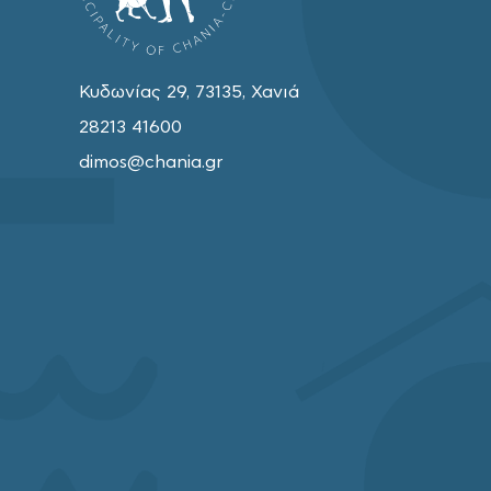
Κυδωνίας 29, 73135, Χανιά
28213 41600
dimos@chania.gr