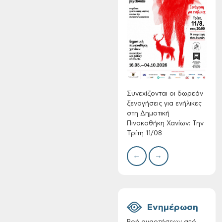
Τακτική συνεδρίαση
Δίκτ
Δημοτικής
από 
Επιτροπής στις 10-
νερο
08-2026
Χανί
Συνεχίζονται οι δωρεάν
ξεναγήσεις για ενήλικες
στη Δημοτική
Πινακοθήκη Χανίων: Την
Τρίτη 11/08
←
→
Επαναλειτουργία
του συστήματος
SeaTrac στην
παραλία του Αγίου
Ονουφρίου
Ενημέρωση