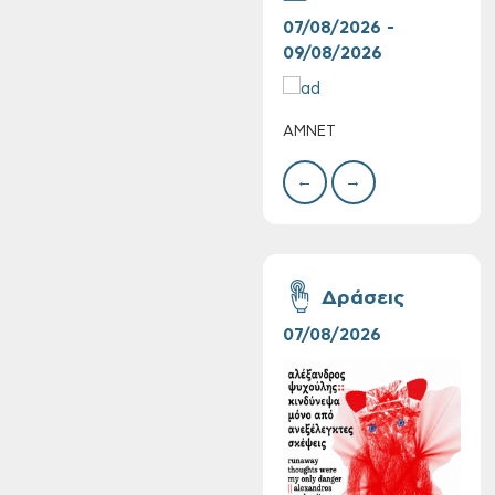
07/08/2026 -
10/
09/08/2026
10/
ΑΜΝΕΤ
ΣΥΝ
ΧΡΙ
ΣΤΑ
←
→
Συνεχίζονται οι
δωρεάν ξεναγήσεις
Δράσεις
για ενήλικες στη
Δημοτική
07/08/2026
06/
Πινακοθήκη Χανίων:
Την Τρίτη 11/08