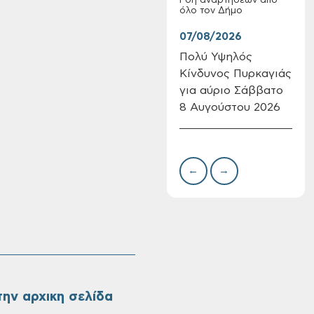
Ροή αναρτήσεων από
όλο τον Δήμο
07/08/2026
07/
Πολύ Υψηλός
Συν
Κίνδυνος Πυρκαγιάς
δωρ
για αύριο Σάββατο
για
8 Αυγούστου 2026
Δημ
Πίνακες Κατάταξης
Πιν
& Βαθμολογίας,
Την
Πίνακες
προσληπτέων και
←
→
Ονομαστικοί πίνακες
της προκήρυξης
ΣΟΧ 3/2026 του
Δήμου Χανίων
ην αρχικη σελίδα