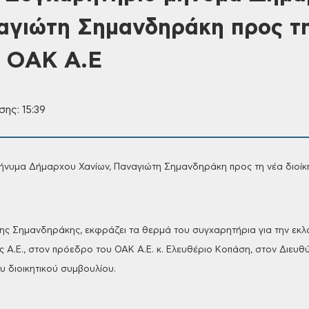
αγιώτη Σημανδηράκη προς τ
υ ΟΑΚ Α.Ε
ης: 15:39
ήνυμα Δήμαρχου Χανίων, Παναγιώτη
Σημανδηράκη προς τη νέα διοίκ
ης Σημανδηράκης,
εκφράζει τα θερμά του συγχαρητήρια για
την εκλ
 Α.Ε., στον πρόεδρο του
ΟΑΚ Α.Ε. κ. Ελευθέριο Κοπάση, στον
Διευθύ
υ διοικητικού
συμβουλίου.