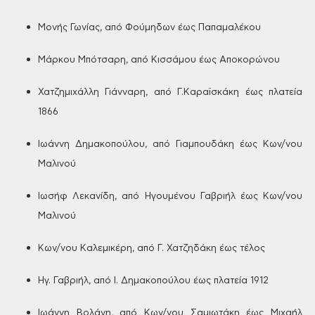
Μονής
Γωνίας, από Φούμηδων έως Παπαμαλέκου
Μάρκου
Μπότσαρη, από Κισσάμου έως Αποκορώνου
Χατζημιχάλλη
Γιάνναρη, από Γ.Καραϊσκάκη έως πλατεία
1866
Ιωάννη
Δημακοπούλου, από
Γιαμπουδάκη έως Κων/νου
Μαλινού
Ιωσήφ
Λεκανίδη, από Ηγουμένου Γαβριήλ έως
Κων/νου
Μαλινού
Κων/νου
Καλεμικέρη, από Γ. Χατζηδάκη έως τέλος
Ηγ.
Γαβριήλ, από Ι. Δημακοπούλου έως πλατεία
1912
Ιωάννη
Βολάνη, από Κων/νου Σαμιωτάκη έως Μιχαήλ