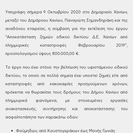
Yπεγράφη
σήμερα 9 Οκτωβρίου 2020 στο
Δημαρχείο Χανίων,
μεταξύ του Δημάρχου
Χανίων, Παναγιώτη Σημανδηράκη και της
αναδόχου εταιρείας, η σύμβαση για την
εκτέλεση του έργου
“Αποκατάσταση ζημιών
οδικού δικτύου Δ.Ε. Χανίων από
πλημμυρικές
καταστροφές Φεβρουαρίου 2019”,
προϋπολογισμού
ύψους 800.000,00 €.
Το
έργο που έχει στόχο την βελτίωση του
υφιστάμενου οδικού
δικτύου, το οποίο
σε πολλά σημεία έχει υποστεί ζημιές
είτε από
καταστροφές από κακοκαιρίες
προηγούμενων χρόνων,
πρόκειται να
θωρακίσει τους δρόμους του Δήμου Χανίων
από
πλημμυρικά φαινόμενα, με στοχευμένες
εργασίες
ανακατασκευής, συντήρησης και
αποκατάστασης του
ασφαλτοτάπητα των
παρακάτω οδών:
Φούμηδων, από Κουστογεράκων έως Μονής
Γωνιάς