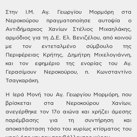
Στην
Ι.Μ. Αγ. Γεωργίου Μορμόρη στα
Νεροκούρου
πραγματοποίησε αυτοψία ο
Αντιδήμαρχος
Χανίων Στέλιος Μιχαηλάκης,
αρμόδιος
για τη Δ.Ε. Ελ. Βενιζέλου, από κοινού
με
τον εντεταλμένο σύμβουλο της
Περιφέρειας
Κρήτης, Δημήτρη Μιχελογιάννη,
και τον
εφημέριο της ενορίας του Αγ.
Γερασίμουν
Νεροκούρου, π. Κωνσταντίνο
Τσαγκαράκη.
Η
Ιερά Μονή του Αγ. Γεωργίου Μορμόρη, που
βρίσκεται στα Νεροκούρου Χανίων,
ανεγέρθηκε τον 17ο αιώνα και χρήζει
άμεσης
παρέμβασης για τη συντήρηση και
αποκατάσταση τόσο του κυρίως κτίσματος
του