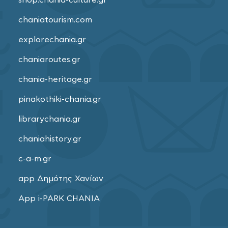
shop.chania-culture.gr
chaniatourism.com
explorechania.gr
chaniaroutes.gr
chania-heritage.gr
pinakothiki-chania.gr
librarychania.gr
chaniahistory.gr
c-a-m.gr
app Δημότης Χανίων
App i-PARK CHANIA