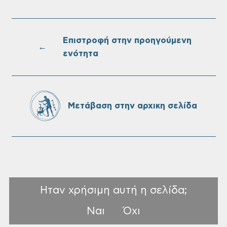
Oριστικοί πίνακες κατάταξης για την
πρόσληψη προσωπικού με σχέση
εργάσιας ιδιωτικού δικαίου ορισμένου
Επιστροφή στην προηγούμενη
χρόνου σε υπηρεσίες καθαρισμού
←
ενότητα
σχολικών μονάδων
Αναγγελία ζημιάς από τον ΕΛΓΑ: Έως τις
06/08 οι αιτήσεις
Μετάβαση στην αρχικη σελίδα
Ηταν χρήσιμη αυτή η σελίδα;
Ναι
Όχι