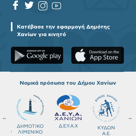
Κατέβασε την εφαρμογή Δημότης
Χανίων για κινητό
Νομικά πρόσωπα του Δήμου Χανίων
←
→
ΚΟ
Δ.Ε.Υ.Α.Χ
ΔΗΜΟΤΙΚΟ
ΚΥΔΩΝ
ΜΕΙΟ
ΛΙΜΕΝΙΚΟ
Α.Ε.