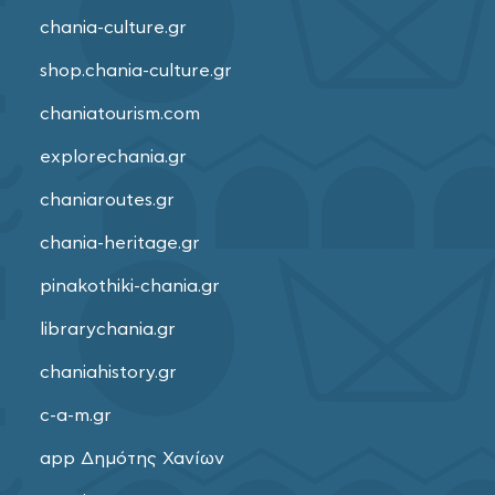
chania-culture.gr
shop.chania-culture.gr
chaniatourism.com
explorechania.gr
chaniaroutes.gr
chania-heritage.gr
pinakothiki-chania.gr
librarychania.gr
chaniahistory.gr
c-a-m.gr
app Δημότης Χανίων