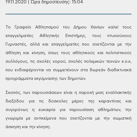
19.11.2020 | Ώρα δημοσίευσης: 15:04
Το
Γραφείο Αθλητισμού του Δήμου Χανίων
καλεί τους
επαγγελματίες Αθλητικής
Επιστήμης, τους πτυχιούχους
Γυμναστές,
αλλά και επαγγελματίες που σχετίζονται
με την
άθληση και κίνηση, όπως τους
αθλητικούς και πολιτιστικούς
συλλόγους,
τις σχολές χορού, σχολές πολεμικών
τεχνών κ.ο.κ,
που
ενδιαφέρονται να
συμμετέχουν στα δωρεάν διαδικτυακά
προγράμματα εκγύμνασης των δημοτών.
Σκοπός,
των παρουσιάσεων είναι η παροχή μιας
εναλλακτικής
διεξόδου για τις δύσκολες
μέρες της καραντίνας και
συγχρόνως η
ευκαιρία για παρουσίαση αθλημάτων, την
γνωριμία με αντικείμενα που σχετίζονται
με την σωματική
άσκηση και την κίνηση.