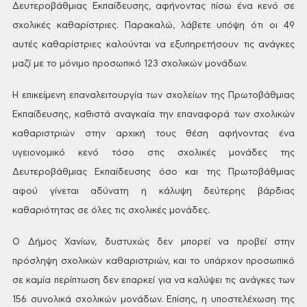
Δευτεροβάθμιας Εκπαίδευσης,
αφήνοντας πίσω ένα κενό σε
σχολικές
καθαρίστριες. Παρακαλώ, λάβετε υπόψη
ότι οι 49
αυτές καθαρίστριες καλούνται
να εξυπηρετήσουν τις ανάγκες
μαζί με
το μόνιμο προσωπικό 123 σχολικών μονάδων.
Η επικείμενη επαναλειτουργία των
σχολείων της Πρωτοβάθμιας
Εκπαίδευσης,
καθιστά αναγκαία την επαναφορά των
σχολικών
καθαριστριών στην αρχική τους
θέση αφήνοντας ένα
υγειονομικό κενό
τόσο στις σχολικές μονάδες της
Δευτεροβάθμιας Εκπαίδευσης όσο και της
Πρωτοβάθμιας
αφού γίνεται αδύνατη η
κάλυψη δεύτερης βάρδιας
καθαριότητας
σε όλες τις σχολικές μονάδες.
Ο Δήμος Χανίων, δυστυχώς δεν μπορεί να
προβεί στην
πρόσληψη σχολικών καθαριστριών,
και το υπάρχον προσωπικό
σε καμία
περίπτωση δεν επαρκεί για να καλύψει
τις ανάγκες των
156 συνολικά σχολικών
μονάδων. Επίσης, η υποστελέχωση της