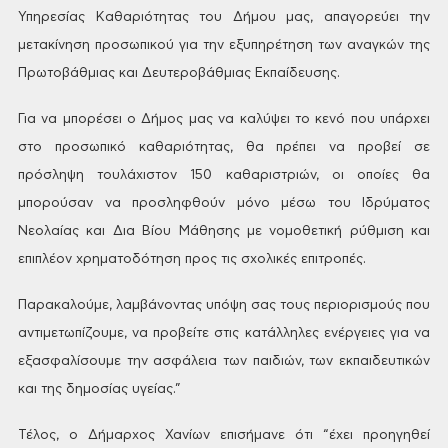
Υπηρεσίας Καθαριότητας του Δήμου μας,
απαγορεύει την
μετακίνηση προσωπικού
για την εξυπηρέτηση των αναγκών της
Πρωτοβάθμιας και Δευτεροβάθμιας
Εκπαίδευσης.
Για να
μπορέσει ο Δήμος μας να καλύψει το κενό
που υπάρχει
στο προσωπικό καθαριότητας,
θα πρέπει να προβεί σε
πρόσληψη τουλάχιστον
150 καθαριστριών, οι οποίες θα
μπορούσαν
να προσληφθούν μόνο μέσω του Ιδρύματος
Νεολαίας και Δια Βίου Μάθησης με
νομοθετική ρύθμιση και
επιπλέον
χρηματοδότηση προς τις σχολικές
επιτροπές.
Παρακαλούμε,
λαμβάνοντας υπόψη σας τους περιορισμούς
που
αντιμετωπίζουμε, να προβείτε στις
κατάλληλες ενέργειες για να
εξασφαλίσουμε
την ασφάλεια των παιδιών, των εκπαιδευτικών
και της δημοσίας υγείας.”
Τέλος,
ο Δήμαρχος Χανίων επισήμανε ότι “έχει
προηγηθεί