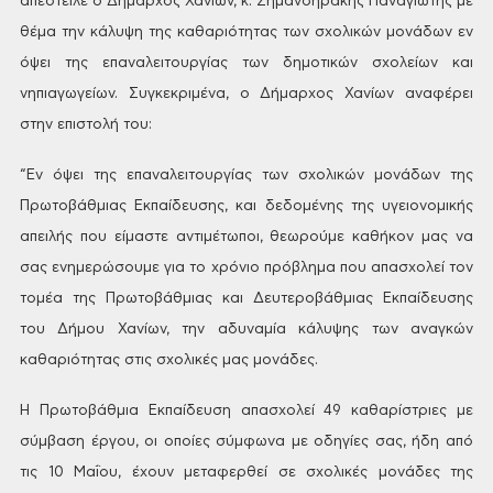
απέστειλε ο
Δήμαρχος Χανίων, κ. Σημανδηράκης
Παναγιώτης με
θέμα την κάλυψη της
καθαριότητας των σχολικών μονάδων εν
όψει της επαναλειτουργίας των δημοτικών
σχολείων και
νηπιαγωγείων. Συγκεκριμένα,
ο Δήμαρχος Χανίων αναφέρει
στην επιστολή
του:
“Εν όψει
της επαναλειτουργίας των σχολικών
μονάδων της
Πρωτοβάθμιας Εκπαίδευσης,
και δεδομένης της υγειονομικής
απειλής
που είμαστε αντιμέτωποι, θεωρούμε
καθήκον μας να
σας ενημερώσουμε για το
χρόνιο πρόβλημα που απασχολεί τον
τομέα
της Πρωτοβάθμιας και Δευτεροβάθμιας
Εκπαίδευσης
του Δήμου Χανίων, την
αδυναμία κάλυψης των αναγκών
καθαριότητας
στις σχολικές μας μονάδες.
Η Πρωτοβάθμια Εκπαίδευση απασχολεί 49
καθαρίστριες με
σύμβαση έργου, οι οποίες
σύμφωνα με οδηγίες σας, ήδη από
τις 10
Μαΐου, έχουν μεταφερθεί σε σχολικές
μονάδες της