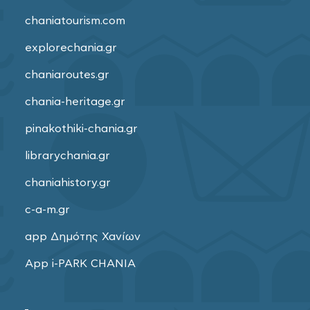
chaniatourism.com
explorechania.gr
chaniaroutes.gr
chania-heritage.gr
pinakothiki-chania.gr
librarychania.gr
chaniahistory.gr
c-a-m.gr
app Δημότης Χανίων
App i-PARK CHANIA