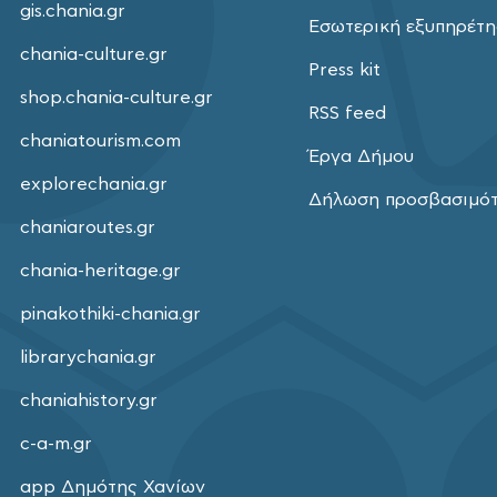
gis.chania.gr
Εσωτερική εξυπηρέτ
chania-culture.gr
Press kit
shop.chania-culture.gr
RSS feed
chaniatourism.com
Έργα Δήμου
explorechania.gr
Δήλωση προσβασιμό
chaniaroutes.gr
chania-heritage.gr
pinakothiki-chania.gr
librarychania.gr
chaniahistory.gr
c-a-m.gr
app Δημότης Χανίων