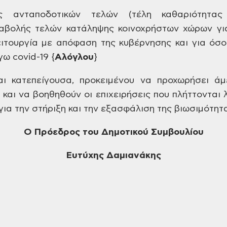
ς
ανταποδοτικών τελών (τέλη καθαριότητας
αβολής τελών κατάληψης κοινοχρήστων
χώρων για
ιτουργία με απόφαση της
κυβέρνησης και για όσο
γω covid-19
{
Αλόγλου
}
αι
κατεπείγουσα, προκειμένου να προχωρήσει
άμε
ν
και να βοηθηθούν οι επιχειρήσεις που
πλήττονται 
ια την στήριξη και
την εξασφάλιση της βιωσιμότητα
Ο
Πρόεδρος του Δημοτικού Συμβουλίου
Ευτύχης
Δαμιανάκης