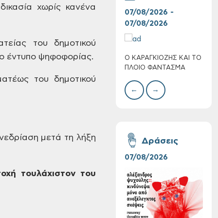
δικασία χωρίς
κανένα
07/08/2026 -
30/
07/08/2026
08/
τείας του δημοτικού
ο
έντυπο ψηφοφορίας.
Ο ΚΑΡΑΓΚΙΟΖΗΣ ΚΑΙ ΤΟ
BAZ
Πολύ Υψηλός
ΠΛΟΙΟ ΦΑΝΤΑΣΜΑ
ΜΕΓ
Κίνδυνος Πυρκαγιάς
ατέως του δημοτικού
για αύριο Σάββατο 8
←
→
Αυγούστου 2026
.
εδρίαση μετά τη λήξη
Δράσεις
07/08/2026
06/
τοχή τουλάχιστον
του