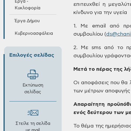
Έργα -
επιτευχθεί η μεγαλύ
Κυκλοφορία
κίνδυνο για την υγεία
Έργα Δήμου
1. Με email
από προ
Κυβερνοασφάλεια
συμβουλίου
(
ds
@
chan
2. Με sms
από το πρ
Επιλογές σελίδας
συμβουλίου γράφοντα
Μετά το πέρας της
λήξ
Οι αποφάσεις που θα
λ
Εκτύπωση
των μέτρων
αποφυγής 
σελίδας
Απαραίτητη
προϋπόθε
ενός δεύτερου
των με
Στείλε τη σελίδα
Το θέμα της ημερήσια
με mail