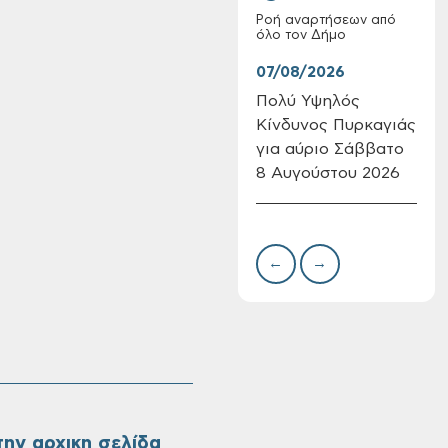
Ροή αναρτήσεων από
όλο τον Δήμο
07/08/2026
07/
Πολύ Υψηλός
Συν
Κίνδυνος Πυρκαγιάς
δωρ
Επαναλειτουργία
για αύριο Σάββατο
για
του συστήματος
8 Αυγούστου 2026
Δημ
SeaTrac στην
Πιν
παραλία του Αγίου
Την
Ονουφρίου
←
→
ην αρχικη σελίδα