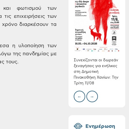
και φωτισμού των
 τις επιχειρήσεις των
Συνεχίζονται οι
δωρεάν ξεναγήσεις
 χρόνο διαρκέσουν
τα
για ενήλικες στη
Δημοτική
Δίκτ
Πινακοθήκη Χανίων:
από 
σα η υλοποίηση των
νερο
Την Τρίτη 11/08
λόγω της πανδημίας με
Χανί
Συνεχίζονται οι δωρεάν
ς τους.
ξεναγήσεις για ενήλικες
στη Δημοτική
Πινακοθήκη Χανίων: Την
Τρίτη 11/08
←
→
Τακτική συνεδρίαση
Δημοτικής
Επιτροπής στις 10-
08-2026
Ενημέρωση