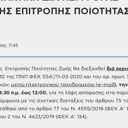
ΗΣ ΕΠΙΤΡΟΠΗΣ ΠΟΙΟΤΗΤΑ
ης: 11:45
ς Επιτροπής Ποιότητας Ζωής θα διεξαχθεί
διά περ
10
της ΠΝΠ ΦΕΚ 55Α’/11-03-2020 και του αρ. πρωτ. 
κών,
μέσω ηλεκτρονικού ταχυδρομείου (
e
–
mail
)
, τη
8:30
π.μ. έως 12:00
,
για τη λήψη απόφασης
στα παρα
ύμφωνα με τις σχετικές διατάξεις
του άρθρου 75 το
στάθηκε από το άρθρο 77
του Ν. 4555/2018 (ΦΕΚ Α’ 1
ου 2 του
Ν. 4623/2019 (ΦΕΚ Α’ 134).