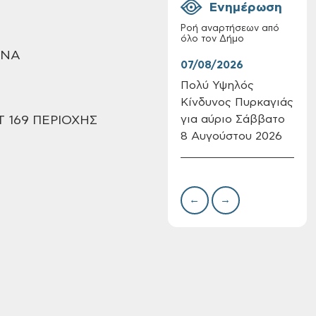
Ενημέρωση
Ροή αναρτήσεων από
όλο τον Δήμο
ΑΝΑ
07/08/2026
07/
Πολύ Υψηλός
Συν
Κίνδυνος Πυρκαγιάς
δωρ
Επαναλειτουργία
για αύριο Σάββατο
για
του συστήματος
Τ 169 ΠΕΡΙΟΧΗΣ
SeaTrac στην
8 Αυγούστου 2026
Δημ
παραλία του Αγίου
Πιν
Ονουφρίου
Την
←
→