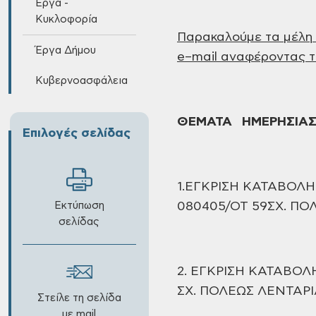
Έργα -
Κυκλοφορία
Παρακαλούμε τα μέλη
Έργα Δήμου
e
–
mail
αναφέροντας τ
Κυβερνοασφάλεια
ΘΕΜΑΤΑ ΗΜΕΡΗΣΙΑΣ
Επιλογές σελίδας
1.ΕΓΚΡΙΣΗ ΚΑΤΑΒΟΛΗ
Εκτύπωση
080405/ΟΤ 59ΣΧ. Π
σελίδας
2. ΕΓΚΡΙΣΗ ΚΑΤΑΒΟΛ
ΣΧ. ΠΟΛΕΩΣ
ΛΕΝΤΑΡ
Στείλε τη σελίδα
με mail