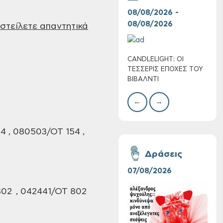
08/08/2026 -
07/
08/08/2026
08/
τείλετε απαντητικά
CANDLELIGHT: ΟΙ
Ο Σ
Πολύ Υψηλός
ΤΕΣΣΕΡΙΣ ΕΠΟΧΕΣ ΤΟΥ
ΣΩΘ
Κίνδυνος Πυρκαγιάς
ΒΙΒΑΛΝΤΙ
για αύριο Σάββατο 8
Αυγούστου 2026
←
→
4 , 080503/ΟΤ 154 ,
Δράσεις
07/08/2026
06/
02 , 042441/ΟΤ 802