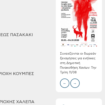
Συνεχίζονται οι
δωρεάν ξεναγήσεις
για ενήλικες στη
Δημοτική
Πινακοθήκη Χανίων:
Δίκτ
ΕΩΣ ΠΑΣΑΚΑΚΙ
από 
Την Τρίτη 11/08
νερο
Χανί
Συνεχίζονται οι δωρεάν
ξεναγήσεις για ενήλικες
στη Δημοτική
Πινακοθήκη Χανίων: Την
Τρίτη 11/08
ΕΡΙΟΧΗ ΚΟΥΜΠΕΣ
←
→
Τακτική συνεδρίαση
Δημοτικής
Επιτροπής στις 10-
08-2026
ΡΙΟΧΗΣ ΧΑΛΕΠΑ