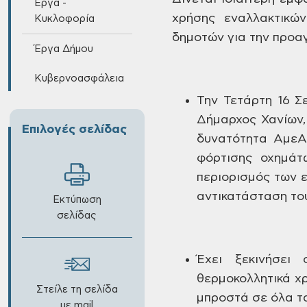
Έργα -
χρήσης εναλλακτικώ
Κυκλοφορία
δημοτών για την προα
Έργα Δήμου
Κυβερνοασφάλεια
Την
Τετάρτη 16 Σε
Δήμαρχος Χανίων
Επιλογές σελίδας
δυνατότητα ΑμεΑ,
φόρτισης οχημάτ
περιορισμός των 
αντικατάσταση
το
Εκτύπωση
σελίδας
Έχει
ξεκινήσει 
θερμοκολλητικά χ
Στείλε τη σελίδα
μπροστά σε όλα τ
με mail