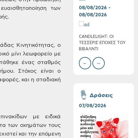
ευαισθητοποίηση
των
08/08/2026 -
07/
08/08/2026
08/
ωής.
CANDLELIGHT: ΟΙ
Ο Σ
Πολύ Υψηλός
ΤΕΣΣΕΡΙΣ ΕΠΟΧΕΣ ΤΟΥ
ΣΩΘ
δας Κινητικότητας,
ο
Κίνδυνος Πυρκαγιάς
ΒΙΒΑΛΝΤΙ
ικό μίνι λεωφορείο
με
για αύριο Σάββατο 8
Αυγούστου 2026
στάθηκε
ένας σταθμός
←
→
ήμου.
Στόχος είναι ο
φορές, και η σταδιακή
Δράσεις
07/08/2026
06/
πινακίδων με ειδικά
τα των οχημάτων
τους
χιστεί
και
την
επόμενη