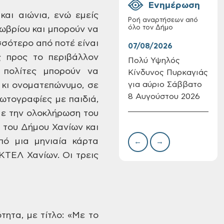
Ενημέρωση
αι αιώνια,
ενώ εμείς
Ροή αναρτήσεων από
όλο τον Δήμο
ωβρίου και μπορούν να
ισσότερο από
ποτέ είναι
07/08/2026
07/
ς προς το περιβάλλον
Πολύ Υψηλός
Συν
πολίτες μπορούν να
Κίνδυνος Πυρκαγιάς
δωρ
Επαναλειτουργία
για αύριο Σάββατο
για
του συστήματος
 κι ονοματεπώνυμο, σε
SeaTrac στην
8 Αυγούστου 2026
Δημ
φωτογραφίες
με παιδιά,
παραλία του Αγίου
Πιν
Με
την ολοκλήρωση του
Ονουφρίου
Την
 του Δήμου Χανίων
και
ό μια μηνιαία κάρτα
←
→
 ΚΤΕΛ Χανίων.
Οι τρεις
τητα,
με τίτλο:
«Με το