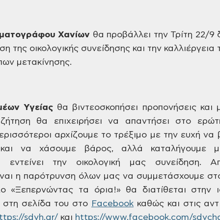
ματογράφου Χανίων
θα προβάλλει την
Τρίτη 22/9 
ση της
οικολογικής συνείδησης και την
καλλιέργεια 
πων μετακίνησης.
μέων Υγείας
θα
βιντεοσκοπήσει προπονήσεις και 
ζήτηση
θα επιχειρήσει να απαντήσει στο ερώτ
ερισσότεροι αρχίζουμε το τρέξιμο με
την ευχή να 
αι να χάσουμε βάρος, αλλά
καταλήγουμε με
 εντείνει την οικολογική
μας συνείδηση. Απ
ίναι η παρότρυνση όλων
μας να συμμετάσχουμε στ
λο «Ξεπερνώντας
τα όρια!» θα διατίθεται στην 
 στη σελίδα του στο
Facebook
καθώς και στις αντ
ttps://sdyh.gr/
και
https://www.facebook.com/sdych