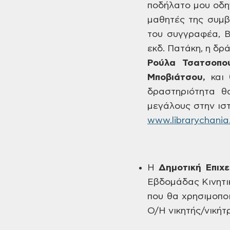
ποδήλατο μου οδη
μαθητές της συμβ
του συγγραφέα, 
εκδ.
Πατάκη, η δρά
Ρούλα
Τσατσοπού
Μποβιάτσου
,
και
θ
δραστηριότητα θ
μεγάλους στην ισ
www.librarychania
Η
Δημοτική
Επιχ
Εβδομάδας Κινητι
που θα
χρησιμοποι
Ο/Η νικητής/νικήτ