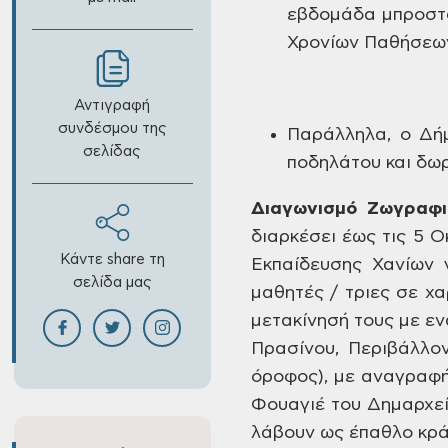
εβδομάδα
μπροστ
Χρονίων
Παθήσεων,
Αντιγραφή
συνδέσμου της
Παράλληλα,
ο Δήμ
σελίδας
ποδηλάτου και δωρ
Διαγωνισμό
Ζωγραφ
διαρκέσει έως τις
5 Οκ
Κάντε share τη
Εκπαίδευσης Χανίων
γ
σελίδα μας
μαθητές / τριες
σε χαρ
μετακίνησή τους με εν
Πρασίνου, Περιβάλλο
όροφος),
με
αναγραφή 
Φουαγιέ του Δημαρχεί
λάβουν ως έπαθλο κρ