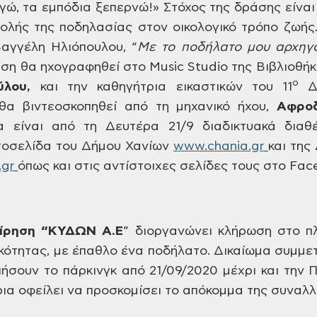
γώ, τα εμπόδια
ξεπερνώ!» Στόχος
της δράσης είναι
ολής της ποδηλασίας
στον οικολογικό τρόπο ζωής
Βαγγέλη
Ηλιόπουλου, “
Με
το ποδήλατο μου αρχηγό
ση θα ηχογραφηθεί στο Music
Studio
της Βιβλιοθήκ
ο
λου,
και
την καθηγήτρια εικαστικών του 11
Δ.
α βιντεοσκοπηθεί από τη μηχανικό ήχου,
Αφροδ
α είναι από τη Δευτέρα
21/9 διαδικτυακά διαθέ
τοσελίδα του Δήμου
Χανίων
www.chania.gr
και
της 
.gr
όπως
και στις αντίστοιχες σελίδες τους στο
Face
είρηση “ΚΥΔΩΝ
A.E
”
διοργανώνει κλήρωση στο πλ
κότητας,
με έπαθλο ένα ποδήλατο. Δικαίωμα
συμμετ
ήσουν το πάρκινγκ από
21/09/2020 μέχρι και την 
ρια οφείλει να
προσκομίσει το απόκομμα της συναλλ