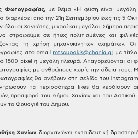
ς Φωτογραφίας,
με θέμα «Η φύση είναι μεγάλη κ
Θα
διαρκέσει από την 21η Σεπτεμβρίου έως
τις 5 Οκτ
 όλοι οι Χανιώτες, μικροί
και μεγάλοι. Σήμερα περ
να
στραφούμε σε ήπιες πολιτισμένες και
φιλικέ
ζοντας τη χρήση μηχανοκίνητων
οχημάτων. Οι 
γραφίες στο email
mtsoupakis
@
chania
.
gr
με τίτλο
ο 1500 pixel η μεγάλη
πλευρά. Απαγορεύονται οι 
φωτογραφίες
με ανθρώπους χωρίς την άδεια τους. 
φωτογραφίες θα ανέβουν στη σελίδα
του Instagram
τρώσουν τα περισσότερα likes
θα κερδίσουν απ
μών, προσφορά του
Δήμου Χανίων και του Αστικού
υν το
Φουαγιέ του Δήμου.
οθήκη Χανίων
διοργανώνει εκπαιδευτική δραστηριό