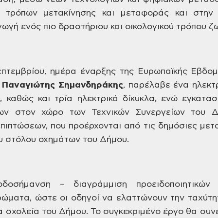
ν τρόπων μετακίνησης
και μεταφοράς και στην 
γωγή ενός πιο
δραστήριου και οικολογικού τρόπου ζ
πτεμβρίου, ημέρα έναρξης
της Ευρωπαϊκής Εβδομά
,
Παναγιώτης
Σημανδηράκης
,
παρέλαβε ένα ηλεκτρ
 καθώς και τρία
ηλεκτρικά δίκυκλα, ενώ εγκατα
ων στον
χώρο των Τεχνικών Συνεργείων του Δ
επιπτώσεων,
που προέρχονται από τις δημόσιες
μετα
υ στόλου οχημάτων του Δήμου.
οδοσήμανση – διαγράμμιση
προειδοποιητικών 
ρώματα, ώστε οι οδηγοί
να ελαττώνουν την ταχύτη
α σχολεία του
Δήμου. Το συγκεκριμένο έργο θα συνε