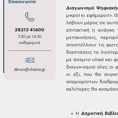
Επικοινωνία
Διαγωνισμό Ψηφιακή
μικροί κι εφήμεροι!». 
λάβουν
μέρος σε αυτόν
28213 41600
επιτακτική η ανάγκη 
7:30 με 14:30
μετακινήσεις,
περιορί
καθημερινά
αποστέλλουν
τις φωτο
διαστάσεις
το λιγότερ
με άσεμνο υλικό και 
διαγωνισμού όλες
οι 
dimos@chania.gr
οι έξι, που θα
συγκεν
απεριορίστων διαδρο
καλύτερες θα κοσμήσο
Η
Δημοτική
Βιβλι