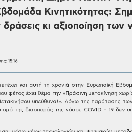
βδομάδα Κινητικότητας: Σημ
ς δράσεις κι αξιοποίηση των 
ης: 15:16
ετέχει και αυτή τη
χρονιά στην Ευρωπαϊκή Εβδο
που
φέτος έχει θέμα την «Πράσινη μετακίνηση
χωρίς
τακινήσου υπεύθυνα!». Λόγω της
παράτασης των 
ρισμό της διασποράς
της νόσου COVID – 19 δεν
υπ
αση, μέσω νέων τεχνολογιών
και ψηφιακών μεταδ