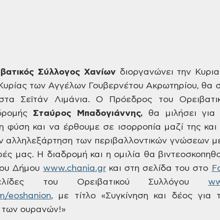
βατικός Σύλλογος Χανίων
διοργανώνει την Κυρια
 Κυρίας των Αγγέλων
Γουβερνέτου Ακρωτηρίου, θα σ
στα Σεϊτάν
Λιμάνια. Ο Πρόεδρος του Ορειβατι
δρομής
Σταύρος
Μπαδογιάννης,
θα μιλήσει για
η φύση και να έρθουμε
σε ισορροπία μαζί της και
την αλληλεξάρτηση
των περιβαλλοντικών γνώσεων με
ρές
μας. Η διαδρομή και η ομιλία θα
βιντεοσκοπηθο
του Δήμου
www.chania.gr
και
στη σελίδα του στο
F
ελίδες του
Ορειβατικού Συλλόγου
ww
m/eoshanion
,
με τίτλο «Συγκίνηση
και δέος για τ
ι των ουρανών!»