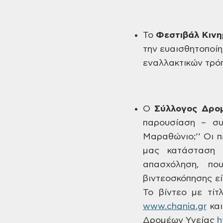
Το
Φεστιβάλ
Κινη
την ευαισθητοποίη
εναλλακτικών τρό
Ο
Σύλλογος Δρο
παρουσίαση – συ
Μαραθώνιο;’’ Οι
π
μας
κατάσταση κ
απασχόληση, που
βιντεοσκόπησης ε
Το βίντεο με τίτ
www.chania.gr
και
Δρομέων Υγείας
h