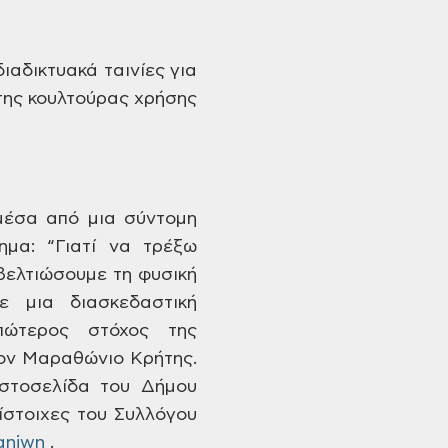
διαδικτυακά
ταινίες για
της κουλτούρας χρήσης
μέσα
από μια σύντομη
ημα:
“Γιατί να τρέξω
βελτιώσουμε τη φυσική
 μια διασκεδαστική
ώτερος στόχος της
ον Μαραθώνιο
Κρήτης.
ιστοσελίδα
του Δήμου
ίστοιχες του Συλλόγου
aniwn
.