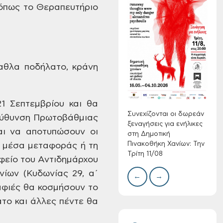
όπως το Θεραπευτήριο
Συνεχίζονται οι
δωρεάν ξεναγήσεις
για ενήλικες στη
Δημοτική
αθλα ποδήλατο, κράνη
Πινακοθήκη Χανίων:
Δίκτ
από 
Την Τρίτη 11/08
νερο
Χανί
1 Σεπτεμβρίου και θα
Συνεχίζονται οι δωρεάν
εύθυνση
Πρωτοβάθμιας
ξεναγήσεις για ενήλικες
αι να αποτυπώσουν οι
στη Δημοτική
Πινακοθήκη Χανίων: Την
 μέσα μεταφοράς ή τη
Τρίτη 11/08
φείο του
Αντιδημάρχου
ίων (Κυδωνίας 29, α΄
←
→
Τακτική συνεδρίαση
αφιές θα κοσμήσουν
το
Δημοτικής
το και
άλλες πέντε θα
Επιτροπής στις 10-
08-2026