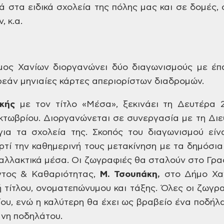
ά
στα ειδικά σχολεία της πόλης μας και
σε δομές, 
 κ.α.
ος Χανίων διοργανώνει δύο
διαγωνισμούς με έπ
εάν μηνιαίες κάρτες
απεριορίστων διαδρομών.
ικής
με
τον τίτλο «Μέσα», ξεκινάει τη Δευτέρα
2
τωβρίου. Διοργανώνεται σε συνεργασία
με τη Δι
ια τα σχολεία της. Σκοπός του διαγωνισμού
είν
τί την καθημερινή τους μετακίνηση
με τα δημόσια
αλλακτικά μέσα.
Οι ζωγραφιές θα σταλούν στο Γρα
ντος
& Καθαριότητας,
Μ.
Τσουπάκη,
στο
Δήμο Χαν
τίτλου, ονοματεπώνυμου και
τάξης. Όλες οι ζωγρ
ου, ενώ η καλύτερη
θα έχει ως βραβείο ένα ποδήλα
άνη
ποδηλάτου.