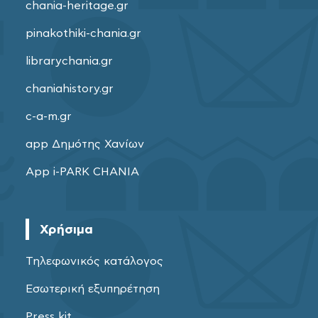
chania-heritage.gr
pinakothiki-chania.gr
librarychania.gr
chaniahistory.gr
c-a-m.gr
app Δημότης Χανίων
App i-PARK CHANIA
Χρήσιμα
Τηλεφωνικός κατάλογος
Εσωτερική εξυπηρέτηση
Press kit