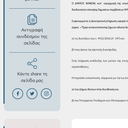
Ο
ΔΗΜΟΣ ΧΑΝΙΩΝ, κατ’ εφαρμογή της ανω
διαδικασιών σύναψης
δημοσίων συμβάσεων (Μ
Συγκεκριμένα
η ηλεκτρονική κλήρωση αφορά σ
έργου: «
“Έργο
α
ποκατάστασης
ζημιών οδικού δι
Αντιγραφή
συνδέσμου της
α)
τις διατάξεις του ν. 4412/2016 (Α’ 147) και
σελίδας
β)
τους όρους της σχετικής Διακήρυξης.
Στην κλήρωση ανάδειξης των μελών της
επιτρ
προϋποθέσεις.
Κάντε share τη
Η παρούσα ανακοίνωση, σύμφωνα με την ως
άν
σελίδα μας
α)
του Δήμου Χανίων
στην διεύθυνση και
β)
του Υπουργείου Υποδομών και Μεταφορών
σ