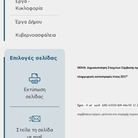
Έργα -
Κυκλοφορία
Έργα Δήμου
Κυβερνοασφάλεια
Επιλογές σελίδας
ΘΕΜΑ:
Δημοσιοποίηση Στοιχείων Σύμβασης πρ
πλημμυρικές καταστροφές
έτους
2017
”.
Εκτύπωση
σελίδας
Σχετ.:
Η
υπ’ αριθ. ΔΝΣ/61034/ΦΝ 466/04.12.
συμβάσεων έργων,
μελετών και παροχής τεχνικ
Στείλε τη σελίδα
με mail