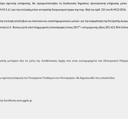
τέρω
σχετικής απόφασης, θα πραγματοποιήσει
τη διαδικασία δημόσιας ηλεκτρονικής
κλήρωσης μέσω τ
Η.Μ.Ε.Δ.)
για την επιλογή μελών επιτροπής
διαγωνισμού έργου της παρ. 8(η) του άρθ.
221 του Ν.4412/2016.
την επιλογή
υπαλλήλων ως τακτικών και αναπληρωματικών
μελών, για την συγκρότηση της Επιτροπής
Διαγων
κτύου Δ.Ε. Χανίων μετά
από πλημμυρικές καταστροφές
έτους
2017
”
»
εκτιμώμενης αξίας
201.612,90
€
(πλέο
οπής μετέχουν όλα τα μέλη της
Αναθέτουσας Αρχής που είναι καταχωρημένα
στο Ηλεκτρονικό Μητρώ
ω σχετική απόφαση του Υπουργείου
Υποδομών και Μεταφορών, θα δημοσιευθεί
στις ιστοσελίδες:
την διεύθυνση www.ggde.gr