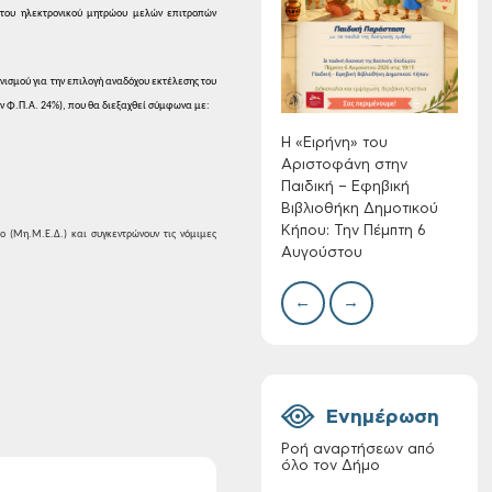
Αριστοφάνη στην
ου ηλεκτρονικού μητρώου
μελών επιτροπών
Συλλ
Παιδική – Εφηβική
γρα
Βιβλιοθήκη
περι
Δημοτικού Κήπου:
ισμού για την επιλογή αναδόχου
εκτέλεσης του
με θ
Την Πέμπτη 6
Πινα
ν Φ.Π.Α. 24%), που θα διεξαχθεί σύμφωνα
με:
Αυγούστου
Η «Ειρήνη» του
Αριστοφάνη στην
Παιδική – Εφηβική
Βιβλιοθήκη Δημοτικού
Κήπου: Την Πέμπτη 6
ο (Μη.Μ.Ε.Δ.) και
συγκεντρώνουν τις νόμιμες
Διακοπή νερού στην
Αυγούστου
οδό Νικολάου
Πλαστήρα της Δ.Κ.
←
→
Τσικαλαριών
Ενημέρωση
Ροή αναρτήσεων από
όλο τον Δήμο