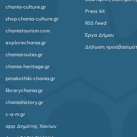
chania-culture.gr
Press kit
shop.chania-culture.gr
RSS feed
chaniatourism.com
Έργα Δήμου
explorechania.gr
Δήλωση προσβασιμό
chaniaroutes.gr
chania-heritage.gr
pinakothiki-chania.gr
librarychania.gr
chaniahistory.gr
c-a-m.gr
app Δημότης Χανίων