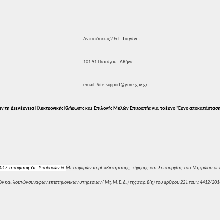
Αντιστάσεως
2 & Ι. Τσιγάντε
101
91 Παπάγου –Αθήνα
email:
Site-support@yme.gov.gr
ιν
τη Διενέργεια Ηλεκτρονικής Κλήρωσης
και Επιλογής Μελών Επιτροπής για το
έργο
“Έργο
α
ποκατάσταση
2017 απόφαση Υπ.
Υποδομών &
Μεταφορών
περί «Κατάρτισης, τήρησης και λειτουργίας
του Μητρώου μελ
ών και λοιπών
συναφών επιστημονικών υπηρεσιών (
Μη.Μ.Ε.Δ.) της παρ.8(η) του άρθρου 221 του
ν.4412/201