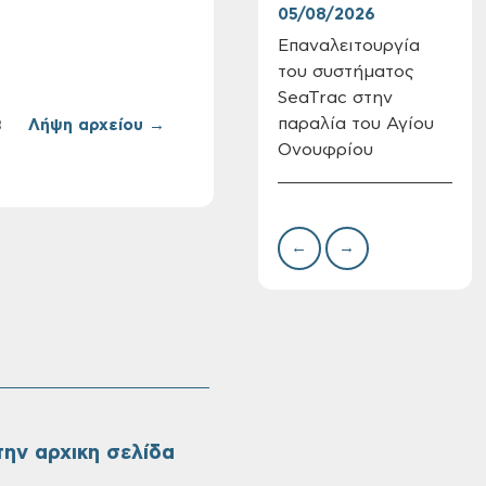
05/08/2026
04/
Επαναλειτουργία
App
Πίνακες Κατάταξης
του συστήματος
Χαν
& Βαθμολογίας,
SeaTrac στην
Πίνακες
προσληπτέων και
παραλία του Αγίου
Λήψη αρχείου →
B
Ονομαστικοί πίνακες
Ονουφρίου
της προκήρυξης
ΣΟΧ 3/2026 του
Δήμου Χανίων
←
→
ην αρχικη σελίδα