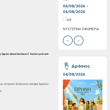
06/08/2026 -
06/
06/08/2026
06/
Επαναλειτουργία
του συστήματος
ΝΥΧΤΕΡΙΝΗ ΕΦΗΜΕΡΙΑ
ΚΑΤ
SeaTrac στην
ΑΣΘ
παραλία του Αγίου
←
→
Ονουφρίου
ς
ζημιών οδικού δικτύου Δ.Ε. Χανίων μετά
από
Δράσεις
04/08/2026
16/
ών επιτροπών διαδικασιών
σύναψης δημοσίων
6»
Η «Ειρήνη» του