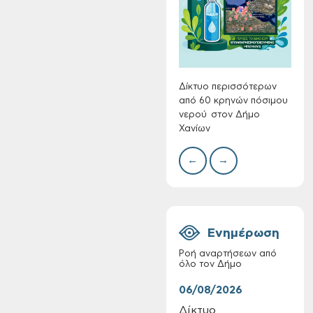
Συλλ
γρα
περι
με θ
Πινα
Δίκτυο περισσότερων
από 60 κρηνών πόσιμου
νερού στον Δήμο
Χανίων
Πίνακες Κατάταξης
& Βαθμολογίας,
←
→
Πίνακες
προσληπτέων και
Ονομαστικοί πίνακες
της προκήρυξης
ΣΟΧ 3/2026 του
Ενημέρωση
Δήμου Χανίων
Ροή αναρτήσεων από
όλο τον Δήμο
06/08/2026
06/
Δίκτυο
Τακ