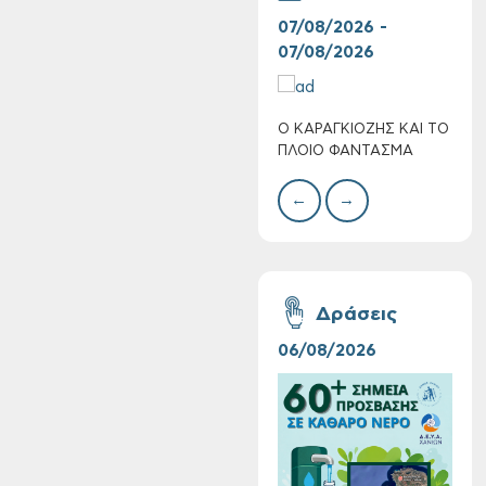
07/08/2026 -
30/
07/08/2026
08/
Ο ΚΑΡΑΓΚΙΟΖΗΣ ΚΑΙ ΤΟ
BAZ
Τακτική συνεδρίαση
ΠΛΟΙΟ ΦΑΝΤΑΣΜΑ
ΜΕΓ
Δημοτικής
Επιτροπής στις 10-
←
→
08-2026
Δράσεις
06/08/2026
16/
Επαναλειτουργία
του συστήματος
SeaTrac στην
παραλία του Αγίου
Ονουφρίου