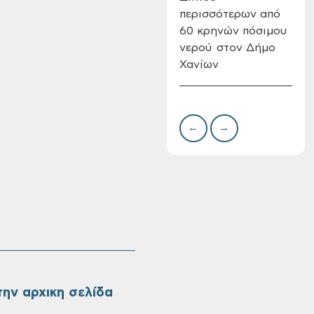
περισσότερων από
Δημ
60 κρηνών πόσιμου
Επι
νερού στον Δήμο
08-
Χανίων
Oριστικοί πίνακες
κατάταξης για την
πρόσληψη
προσωπικού με
σχέση εργάσιας
←
→
ιδιωτικού δικαίου
ορισμένου χρόνου
σε υπηρεσίες
καθαρισμού
σχολικών μονάδων
ην αρχικη σελίδα