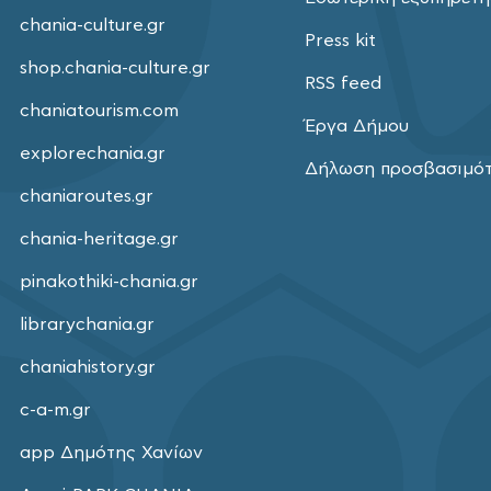
chania-culture.gr
Press kit
shop.chania-culture.gr
RSS feed
chaniatourism.com
Έργα Δήμου
explorechania.gr
Δήλωση προσβασιμό
chaniaroutes.gr
chania-heritage.gr
pinakothiki-chania.gr
librarychania.gr
chaniahistory.gr
c-a-m.gr
app Δημότης Χανίων