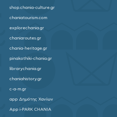
shop.chania-culture.gr
chaniatourism.com
explorechania.gr
chaniaroutes.gr
chania-heritage.gr
pinakothiki-chania.gr
librarychania.gr
chaniahistory.gr
c-a-m.gr
app Δημότης Χανίων
App i-PARK CHANIA