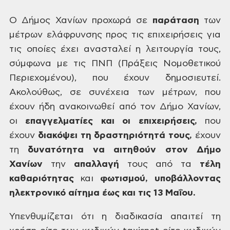
Ο
Δήμος Χανίων προχωρά σε
παράταση
των
μέτρων ελάφρυνσης προς τις επιχειρήσεις
για
τις οποίες έχει ανασταλεί η λειτουργία
τους,
σύμφωνα με τις ΠΝΠ (Πράξεις
Νομοθετικού
Περιεχομένου), που έχουν
δημοσιευτεί.
Ακολούθως, σε συνέχεια των
μέτρων, που
έχουν ήδη ανακοινωθεί από
τον Δήμο Χανίων,
οι
επαγγελματίες
και οι επιχειρήσεις,
που
έχουν
διακόψει
τη δραστηριότητά τους,
έχουν
τη
δυνατότητα
να αιτηθούν στον Δήμο
Χανίων
την
απαλλαγή
τους
από τα
τέλη
καθαριότητας
και
φωτισμού,
υποβάλλοντας
ηλεκτρονικό αίτημα
έως
και τις 13 Μαΐου.
Υπενθυμίζεται
ότι η διαδικασία απαιτεί τη