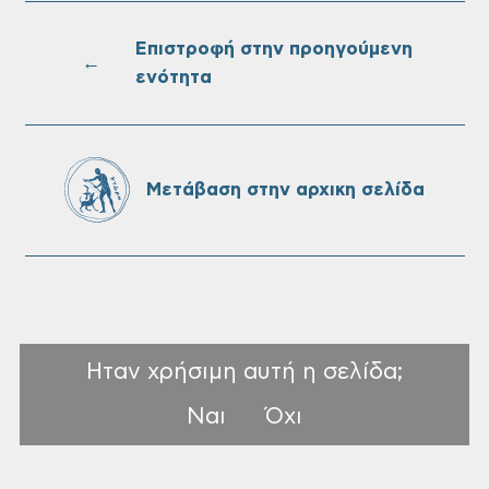
Τακτική συνεδρίαση Δημοτικής Επιτροπής
στις 10-08-2026
Επιστροφή στην προηγούμενη
←
ενότητα
Επαναλειτουργία του συστήματος
SeaTrac στην παραλία του Αγίου
Ονουφρίου
Μετάβαση στην αρχικη σελίδα
Ηταν χρήσιμη αυτή η σελίδα;
Ναι
Όχι