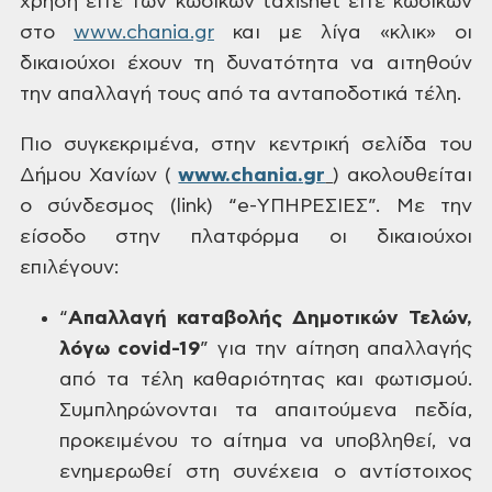
χρήση είτε
των κωδικών taxisnet είτε κωδικών
στο
www.
chania.gr
και με λίγα «κλικ» οι
δικαιούχοι έχουν
τη δυνατότητα να αιτηθούν
την απαλλαγή
τους από τα ανταποδοτικά τέλη.
Πιο
συγκεκριμένα, στην κεντρική σελίδα του
Δήμου Χανίων (
www.chania.gr
)
ακολουθείται
ο σύνδεσμος (link) “e-ΥΠΗΡΕΣΙΕΣ”.
Με την
είσοδο στην πλατφόρμα οι δικαιούχοι
επιλέγουν:
“
Απαλλαγή
καταβολής Δημοτικών Τελών,
λόγω covid-19
”
για την αίτηση απαλλαγής
από τα τέλη
καθαριότητας και φωτισμού.
Συμπληρώνονται
τα απαιτούμενα πεδία,
προκειμένου το
αίτημα να υποβληθεί, να
ενημερωθεί στη
συνέχεια ο αντίστοιχος