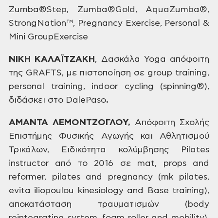
Zumba®Step, Zumba®Gold,
AquaZumba®,
StrongNation™, Pregnancy Exercise, Personal &
Mini
GroupExercise
ΝΙΚΗ
ΚΑΛΑΪΤΖΑΚΗ
,
Δασκάλα
Yoga απόφοιτη
της
GRAFTS, με
πιστοποίηση
σε
group training,
personal training, indoor cycling (spinning®),
διδάσκει
στο
DalePaso
.
ΑΜΑΝΤΑ
ΛΕΜΟΝΤΖΟΓΛΟΥ
,
Απόφοιτη
Σχολής
Επιστήμης
Φυσικής
Αγωγής
και
Αθλητισμού
Τρικάλων,
Ειδικότητα
κολύμβησης
Pilates
instructor από
το
2016 σε
mat, props and
reformer, pilates and pregnancy (mk pilates,
evita
iliopoulou kinesiology and Base training),
αποκατάσταση
τραυματισμών
(body