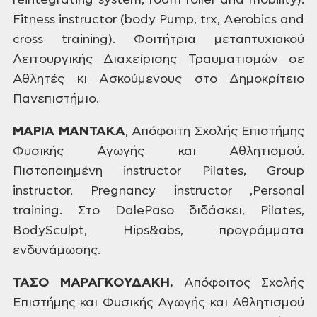
reintegrating system, foam roller and mobility).
Fitness
instructor (body Pump, trx, Aerobics and
cross training). Φοιτήτρια
μεταπτυχιακού
Λειτουργικής Διαχείρισης
Τραυματισμών σε
Αθλητές κι Ασκούμενους
στο Δημοκρίτειο
Πανεπιστήμιο.
ΜΑΡΙΑ
ΜΑΝΤΑΚΑ
,
Απόφοιτη
Σχολής Επιστήμης
Φυσικής Αγωγής και
Αθλητισμού.
Πιστοποιημένη instructor
Pilates,
Group
instructor,
Pregnancy
instructor
,Personal
training.
Στο
DalePaso
διδάσκει,
Pilates,
BodySculpt,
Hips&abs,
προγράμματα
ενδυνάμωσης.
ΤΑΣΟ
ΜΑΡΑΓΚΟΥΔΑΚΗ,
Απόφοιτος
Σχολής
Επιστήμης και Φυσικής Αγωγής
και Αθλητισμού