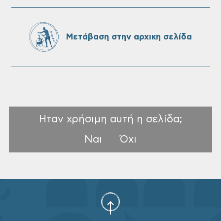
Πίνακες Κατάταξης & Βαθμολογίας,
Πίνακες προσληπτέων και Ονομαστικοί
πίνακες της προκήρυξης ΣΟΧ 3/2026 του
Μετάβαση στην αρχικη σελίδα
Δήμου Χανίων
Ηταν χρήσιμη αυτή η σελίδα;
Ναι
Όχι