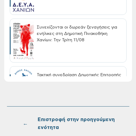
Συνεχίζονται οι δωρεάν ξεναγήσεις για
ενήλικες στη Δημοτική Πινακοθήκη
Χανίων: Την Τρίτη 11/08
Τακτική συνεδρίαση Δημοτικής Επιτροπής
στις 10-08-2026
Επαναλειτουργία του συστήματος
SeaTrac στην παραλία του Αγίου
Ονουφρίου
Επιστροφή στην προηγούμενη
←
ενότητα