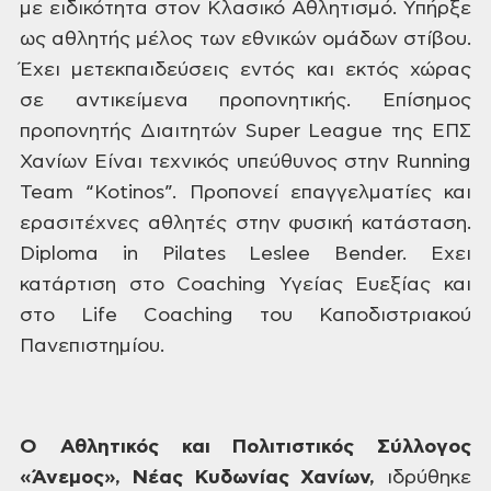
με
ειδικότητα στον Κλασικό Αθλητισμό.
Υπήρξε
ως αθλητής μέλος των εθνικών
ομάδων στίβου.
Έχει μετεκπαιδεύσεις
εντός και εκτός χώρας
σε αντικείμενα
προπονητικής. Επίσημος
προπονητής
Διαιτητών Super League της ΕΠΣ
Χανίων Είναι
τεχνικός υπεύθυνος στην Running
Team “Kotinos”.
Προπονεί επαγγελματίες και
ερασιτέχνες
αθλητές στην φυσική κατάσταση.
Diploma in
Pilates Leslee Bender. Εχει
κατάρτιση στο Coaching
Υγείας Ευεξίας και
στο Life Coaching του
Καποδιστριακού
Πανεπιστημίου.
Ο
Αθλητικός και Πολιτιστικός Σύλλογος
«Άνεμος», Νέας Κυδωνίας Χανίων,
ιδρύθηκε