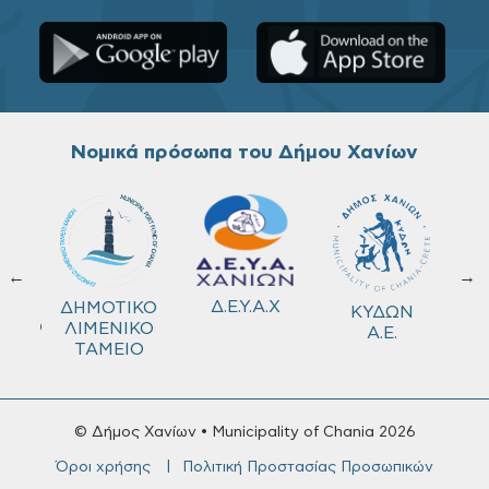
Νομικά πρόσωπα του Δήμου Χανίων
←
→
ΚΟ
Δ.Ε.Υ.Α.Χ
ΔΗΜΟΤΙΚΟ
ΚΥΔΩΝ
ΜΕΙΟ
ΛΙΜΕΝΙΚΟ
Α.Ε.
ΤΑΜΕΙΟ
© Δήμος Χανίων • Municipality of Chania 2026
Όροι χρήσης
Πολιτική Προστασίας Προσωπικών