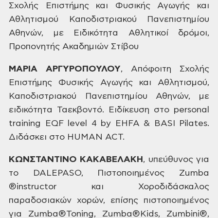
Σχολής Επιστήμης και Φυσικής
Αγωγής και
Αθλητισμού Καποδιστριακού
Πανεπιστημίου
Αθηνών, με Ειδικότητα
Αθλητικοί δρόμοι,
Προπονητής Ακαδημιών
Στίβου
ΜΑΡΙΑ
ΑΡΓΥΡΟΠΟΥΛΟΥ
,
Απόφοιτη Σχολής
Επιστήμης Φυσικής
Αγωγής και Αθλητισμού,
Καποδιστριακού
Πανεπιστημίου Αθηνών, με
ειδικότητα
Ταεκβοντό.
Ειδίκευση
στο
personal
training EQF level 4 by EHFA & BASI Pilates.
Διδάσκει
στο
HUMAN ACT.
ΚΩΝΣΤΑΝΤΙΝΟ
ΚΑΚΑΒΕΛΑΚΗ
,
υπεύθυνος
για
το
DALEPASO,
Πιστοποιημένος
Zumba
®️instructor
και
Χοροδιδάσκαλος
παραδοσιακών
χορών,
επίσης
πιστοποιημένος
για
Zumba®Toning, Zumba®Kids, Zumbini®,