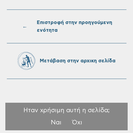
Τακτική συνεδρίαση Δημοτικής Επιτροπής
στις 10-08-2026
Επιστροφή στην προηγούμενη
←
ενότητα
Επαναλειτουργία του συστήματος
SeaTrac στην παραλία του Αγίου
Ονουφρίου
Μετάβαση στην αρχικη σελίδα
Ηταν χρήσιμη αυτή η σελίδα;
Ναι
Όχι