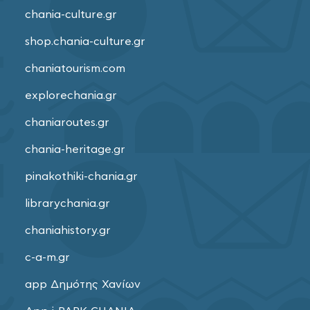
chania-culture.gr
shop.chania-culture.gr
chaniatourism.com
explorechania.gr
chaniaroutes.gr
chania-heritage.gr
pinakothiki-chania.gr
librarychania.gr
chaniahistory.gr
c-a-m.gr
app Δημότης Χανίων