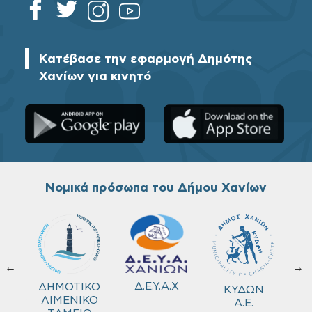
Κατέβασε την εφαρμογή Δημότης
Χανίων για κινητό
Νομικά πρόσωπα του Δήμου Χανίων
←
→
ΚΟ
Δ.Ε.Υ.Α.Χ
ΔΗΜΟΤΙΚΟ
ΚΥΔΩΝ
ΜΕΙΟ
ΛΙΜΕΝΙΚΟ
Α.Ε.