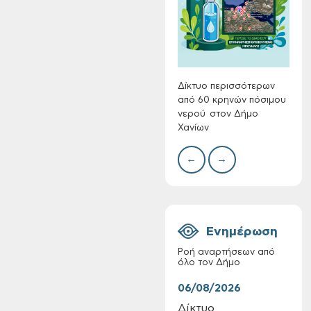
Συλλ
γρα
περι
με θ
Πινα
Δίκτυο περισσότερων
από 60 κρηνών πόσιμου
νερού στον Δήμο
Χανίων
Πίνακες Κατάταξης
& Βαθμολογίας,
←
→
Πίνακες
προσληπτέων και
Ονομαστικοί πίνακες
της προκήρυξης
ΣΟΧ 3/2026 του
Ενημέρωση
Δήμου Χανίων
Ροή αναρτήσεων από
όλο τον Δήμο
06/08/2026
06/
Δίκτυο
Τακ