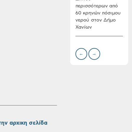
περισσότερων από
Δημ
60 κρηνών πόσιμου
Επι
νερού στον Δήμο
08-
Χανίων
Oριστικοί πίνακες
κατάταξης για την
πρόσληψη
προσωπικού με
σχέση εργάσιας
←
→
ιδιωτικού δικαίου
ορισμένου χρόνου
σε υπηρεσίες
καθαρισμού
σχολικών μονάδων
ην αρχικη σελίδα