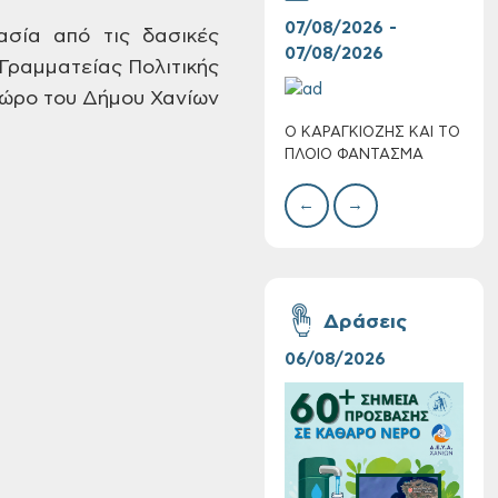
07/08/2026 -
30/
σία από τις δασικές
07/08/2026
08/
 Γραμματείας Πολιτικής
χώρο του Δήμου Χανίων
Ο ΚΑΡΑΓΚΙΟΖΗΣ ΚΑΙ ΤΟ
BAZ
Τακτική συνεδρίαση
ΠΛΟΙΟ ΦΑΝΤΑΣΜΑ
ΜΕΓ
Δημοτικής
Επιτροπής στις 10-
←
→
08-2026
Δράσεις
06/08/2026
16/
Επαναλειτουργία
του συστήματος
SeaTrac στην
παραλία του Αγίου
Ονουφρίου