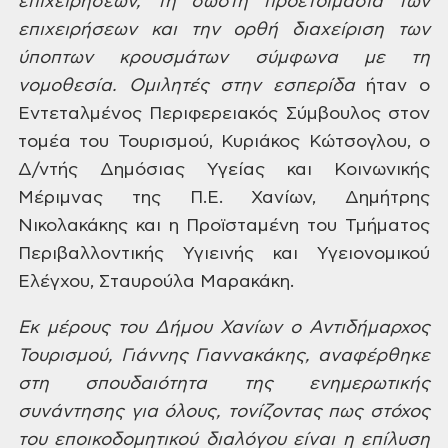
επιχειρήσεων,
τη σωστή προετοιμασία των
επιχειρήσεων
και την ορθή διαχείριση των
ύποπτων
κρουσμάτων σύμφωνα με τη
νομοθεσία.
Ομιλητές
στην εσπερίδα
ήταν ο
Εντεταλμένος
Περιφερειακός Σύμβουλος στον
τομέα του
Τουρισμού, Κυριάκος Κώτσογλου,
ο
Δ/ντής Δημόσιας Υγείας και Κοινωνικής
Μέριμνας της Π.Ε. Χανίων, Δημήτρης
Νικολακάκης και
η Προϊσταμένη του Τμήματος
Περιβαλλοντικής Υγιεινής και Υγειονομικού
Ελέγχου, Σταυρούλα Μαρακάκη.
Εκ
μέρους του Δήμου Χανίων ο Αντιδήμαρχος
Τουρισμού, Γιάννης Γιαννακάκης, αναφέρθηκε
στη σπουδαιότητα της ενημερωτικής
συνάντησης για όλους, τονίζοντας πως
στόχος
του
εποικοδομητικού διαλόγου είναι
η
επίλυση