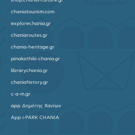
chaniatourism.com
explorechania.gr
chaniaroutes.gr
chania-heritage.gr
pinakothiki-chania.gr
librarychania.gr
chaniahistory.gr
c-a-m.gr
app Δημότης Χανίων
App i-PARK CHANIA