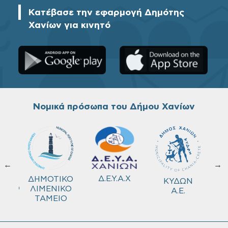
Κατέβασε την εφαρμογή Δημότης
Χανίων για κινητό
Νομικά πρόσωπα του Δήμου Χανίων
←
→
ΚΟ
Δ.Ε.Υ.Α.Χ
ΔΗΜΟΤΙΚΟ
ΚΥΔΩΝ
ΜΕΙΟ
ΛΙΜΕΝΙΚΟ
Α.Ε.
ΤΑΜΕΙΟ