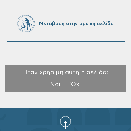
Πίνακες Κατάταξης & Βαθμολογίας,
Πίνακες προσληπτέων και Ονομαστικοί
πίνακες της προκήρυξης ΣΟΧ 3/2026 του
Μετάβαση στην αρχικη σελίδα
Δήμου Χανίων
Ηταν χρήσιμη αυτή η σελίδα;
Ναι
Όχι