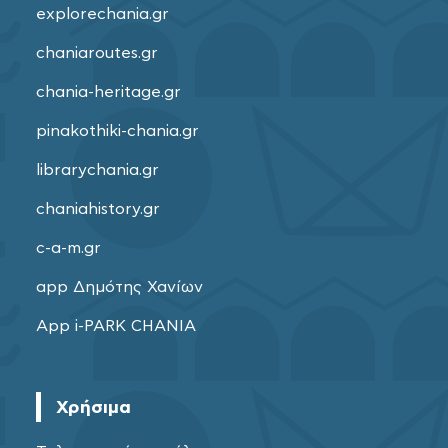
explorechania.gr
chaniaroutes.gr
chania-heritage.gr
pinakothiki-chania.gr
librarychania.gr
chaniahistory.gr
c-a-m.gr
app Δημότης Χανίων
App i-PARK CHANIA
Χρήσιμα