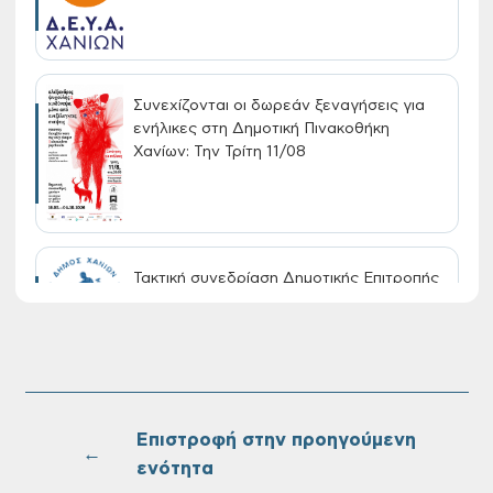
Συνεχίζονται οι δωρεάν ξεναγήσεις για
ενήλικες στη Δημοτική Πινακοθήκη
Χανίων: Την Τρίτη 11/08
Τακτική συνεδρίαση Δημοτικής Επιτροπής
στις 10-08-2026
Επαναλειτουργία του συστήματος
SeaTrac στην παραλία του Αγίου
Ονουφρίου
Επιστροφή στην προηγούμενη
←
ενότητα