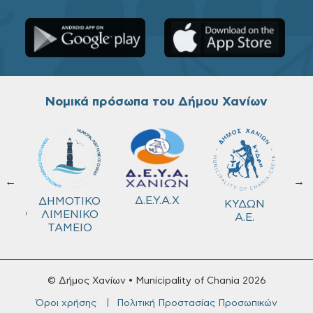
Νομικά πρόσωπα του Δήμου Χανίων
←
→
ΚΟ
Δ.Ε.Υ.Α.Χ
ΔΗΜΟΤΙΚΟ
ΚΥΔΩΝ
ΜΕΙΟ
ΛΙΜΕΝΙΚΟ
Α.Ε.
ΤΑΜΕΙΟ
© Δήμος Χανίων • Municipality of Chania 2026
Όροι χρήσης
Πολιτική Προστασίας Προσωπικών