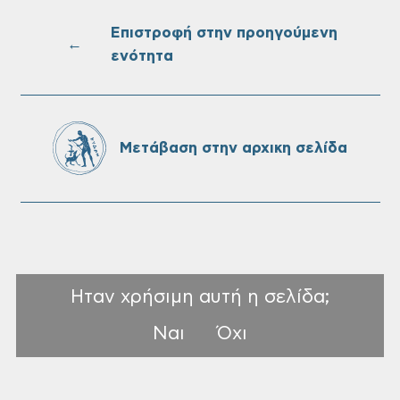
Δήμου Χανίων
Επιστροφή στην προηγούμενη
←
ενότητα
Oριστικοί πίνακες κατάταξης για την
πρόσληψη προσωπικού με σχέση
εργάσιας ιδιωτικού δικαίου ορισμένου
χρόνου σε υπηρεσίες καθαρισμού
Μετάβαση στην αρχικη σελίδα
σχολικών μονάδων
Ηταν χρήσιμη αυτή η σελίδα;
Ναι
Όχι