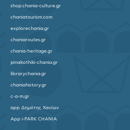
shop.chania-culture.gr
chaniatourism.com
explorechania.gr
chaniaroutes.gr
chania-heritage.gr
pinakothiki-chania.gr
librarychania.gr
chaniahistory.gr
c-a-m.gr
app Δημότης Χανίων
App i-PARK CHANIA