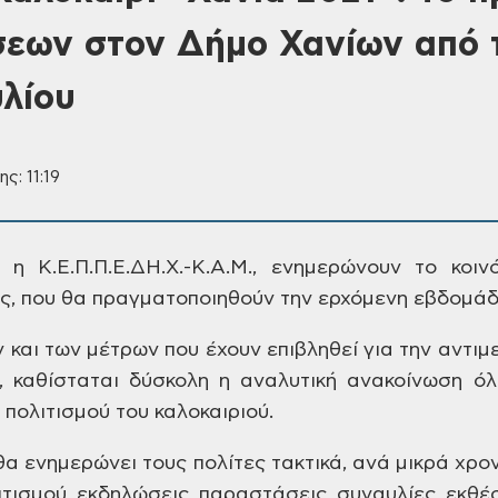
εων στον Δήμο Χανίων από τ
υλίου
ς: 11:19
η Κ.Ε.Π.Π.Ε.ΔΗ.Χ.-Κ.Α.Μ., ενημερώνουν
το κοινό
ς, που
θα πραγματοποιηθούν
την ερχόμενη
εβδομάδ
ν
και των μέτρων που έχουν επιβληθεί για
την αντιμε
 καθίσταται δύσκολη η
αναλυτική ανακοίνωση όλ
πολιτισμού του
καλοκαιριού.
α ενημερώνει τους πολίτες τακτικά,
ανά μικρά χρον
τισμού, εκδηλώσεις,
παραστάσεις, συναυλίες, εκθέσ