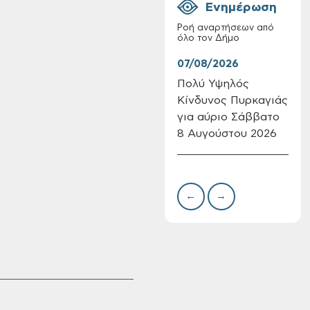
Ενημέρωση
Ροή αναρτήσεων από
όλο τον Δήμο
07/08/2026
07/
Πολύ Υψηλός
Συν
Κίνδυνος Πυρκαγιάς
δωρ
Πίνακες Κατάταξης
για αύριο Σάββατο
για
& Βαθμολογίας,
8 Αυγούστου 2026
Δημ
Πίνακες
Πιν
προσληπτέων και
Την
Ονομαστικοί πίνακες
της προκήρυξης
←
→
ΣΟΧ 3/2026 του
Δήμου Χανίων