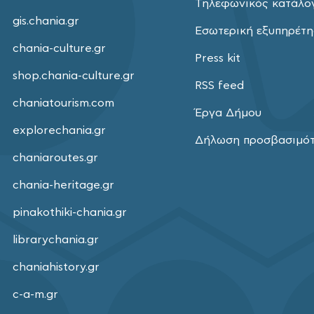
Τηλεφωνικός κατάλο
gis.chania.gr
Εσωτερική εξυπηρέτ
chania-culture.gr
Press kit
shop.chania-culture.gr
RSS feed
chaniatourism.com
Έργα Δήμου
explorechania.gr
Δήλωση προσβασιμό
chaniaroutes.gr
chania-heritage.gr
pinakothiki-chania.gr
librarychania.gr
chaniahistory.gr
c-a-m.gr