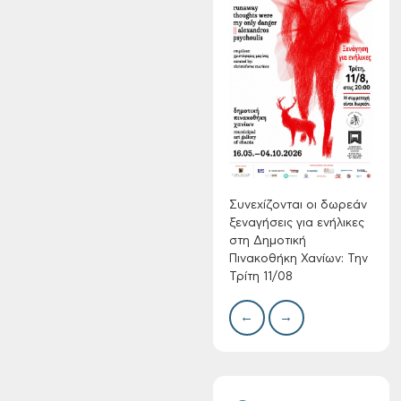
Τακτική συνεδρίαση
Δημοτικής
Επιτροπής στις 10-
Δίκτ
08-2026
από 
νερο
Χανί
Συνεχίζονται οι δωρεάν
ξεναγήσεις για ενήλικες
στη Δημοτική
Πινακοθήκη Χανίων: Την
Τρίτη 11/08
Επαναλειτουργία
του συστήματος
←
→
SeaTrac στην
παραλία του Αγίου
Ονουφρίου