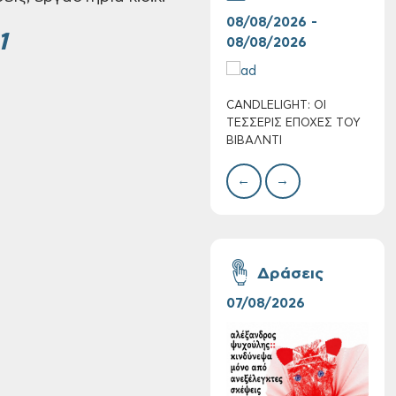
08/08/2026 -
07/
1
08/08/2026
08/
CANDLELIGHT: ΟΙ
Ο Σ
ΤΕΣΣΕΡΙΣ ΕΠΟΧΕΣ ΤΟΥ
ΣΩΘ
ΒΙΒΑΛΝΤΙ
←
→
Συνεχίζονται οι
δωρεάν ξεναγήσεις
για ενήλικες στη
Δημοτική
Δράσεις
Πινακοθήκη Χανίων:
Την Τρίτη 11/08
07/08/2026
06/