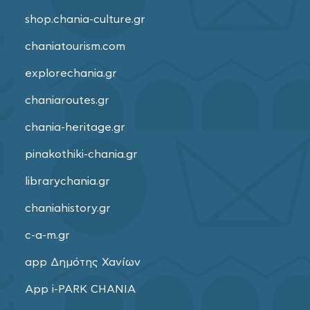
shop.chania-culture.gr
chaniatourism.com
explorechania.gr
chaniaroutes.gr
chania-heritage.gr
pinakothiki-chania.gr
librarychania.gr
chaniahistory.gr
c-a-m.gr
app Δημότης Χανίων
App i-PARK CHANIA