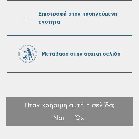
Τακτική συνεδρίαση Δημοτικής Επιτροπής
στις 10-08-2026
Επιστροφή στην προηγούμενη
←
ενότητα
Επαναλειτουργία του συστήματος
SeaTrac στην παραλία του Αγίου
Ονουφρίου
Μετάβαση στην αρχικη σελίδα
Ηταν χρήσιμη αυτή η σελίδα;
Ναι
Όχι