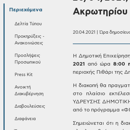
Ακρωτηρίου
Περιεχόμενα
Δελτία Τύπου
20.04.2021 | Ώρα δημοσίευσ
Προκηρύξεις -
Ανακοινώσεις
Προσλήψεις
Η
Δημοτική Επιχείρησ
Προσωπικού
2021
από ώρα
8:00
π
περιοχής Πιθάρι της Δ
Press Kit
Η
διακοπή θα πραγματο
Ανοικτή
στο πλαίσιο εκτέλεσ
Διακυβέρνηση
ΥΔΡΕΥΣΗΣ
ΔΗΜΟΤΙΚΗ
Διαβουλεύσεις
από το
πρόγραμμα «Φ
Διαφάνεια
Σημειώνεται
ότι η δια