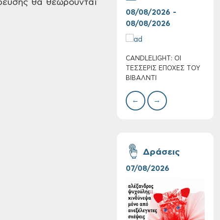
ρευσης θα
θεωρούνται
08/08/2026 -
07/
08/08/2026
08/
CANDLELIGHT: ΟΙ
Ο Σ
Πολύ Υψηλός
ΤΕΣΣΕΡΙΣ ΕΠΟΧΕΣ ΤΟΥ
ΣΩΘ
Κίνδυνος Πυρκαγιάς
ΒΙΒΑΛΝΤΙ
για αύριο Σάββατο 8
Αυγούστου 2026
←
→
Δράσεις
07/08/2026
06/