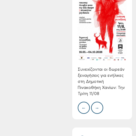
Συνεχίζονται οι
δωρεάν ξεναγήσεις
για ενήλικες στη
Δημοτική
Πινακοθήκη Χανίων:
Δίκτ
από 
Την Τρίτη 11/08
νερο
Χανί
Συνεχίζονται οι δωρεάν
ξεναγήσεις για ενήλικες
στη Δημοτική
Πινακοθήκη Χανίων: Την
Τρίτη 11/08
←
→
Τακτική συνεδρίαση
Δημοτικής
Επιτροπής στις 10-
08-2026