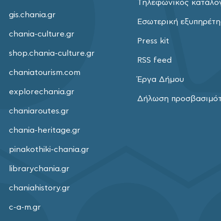
Τηλεφωνικός κατάλο
gis.chania.gr
Εσωτερική εξυπηρέτ
chania-culture.gr
Press kit
shop.chania-culture.gr
RSS feed
chaniatourism.com
Έργα Δήμου
explorechania.gr
Δήλωση προσβασιμό
chaniaroutes.gr
chania-heritage.gr
pinakothiki-chania.gr
librarychania.gr
chaniahistory.gr
c-a-m.gr