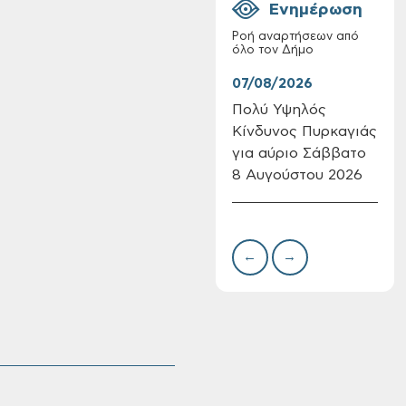
Ενημέρωση
Ροή αναρτήσεων από
όλο τον Δήμο
07/08/2026
07/
Πολύ Υψηλός
Συν
Κίνδυνος Πυρκαγιάς
δωρ
Επαναλειτουργία
για αύριο Σάββατο
για
του συστήματος
SeaTrac στην
8 Αυγούστου 2026
Δημ
παραλία του Αγίου
Πιν
Ονουφρίου
Την
←
→