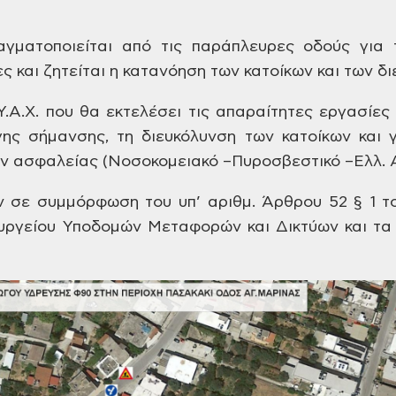
γματοποιείται από τις
παράπλευρες οδούς για 
ς και ζητείται
η κατανόηση των κατοίκων και των
δι
Υ.Α.Χ. που θα εκτελέσει
τις απαραίτητες εργασίες
ης σήμανσης,
τη διευκόλυνση των κατοίκων και γ
ων
ασφαλείας (Νοσοκομειακό –Πυροσβεστικό
–Ελλ. 
ν σε συμμόρφωση του
υπ’ αριθμ. Άρθρου 52 § 1 τ
ουργείου Υποδομών
Μεταφορών και Δικτύων και τα