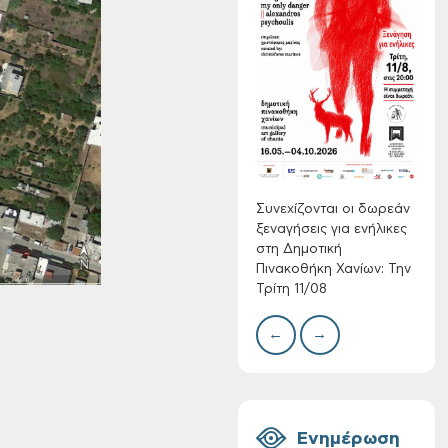
Συνεχίζονται οι
δωρεάν ξεναγήσεις
για ενήλικες στη
Δημοτική
Δίκτ
Πινακοθήκη Χανίων:
από 
νερο
Την Τρίτη 11/08
Χανί
Συνεχίζονται οι δωρεάν
ξεναγήσεις για ενήλικες
στη Δημοτική
Πινακοθήκη Χανίων: Την
Τρίτη 11/08
←
→
Τακτική συνεδρίαση
Δημοτικής
Επιτροπής στις 10-
08-2026
Ενημέρωση