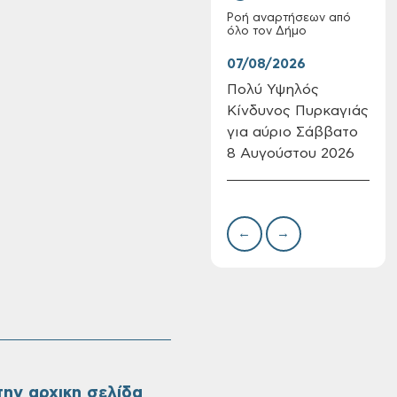
Ροή αναρτήσεων από
όλο τον Δήμο
07/08/2026
07/
Πολύ Υψηλός
Συν
Κίνδυνος Πυρκαγιάς
δωρ
Επαναλειτουργία
για αύριο Σάββατο
για
του συστήματος
8 Αυγούστου 2026
Δημ
SeaTrac στην
Πιν
παραλία του Αγίου
Την
Ονουφρίου
←
→
ην αρχικη σελίδα