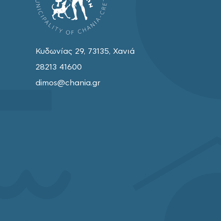
Κυδωνίας 29, 73135, Χανιά
28213 41600
dimos@chania.gr