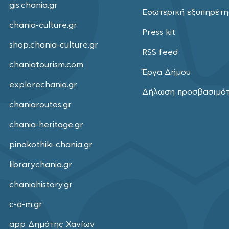
gis.chania.gr
Εσωτερική εξυπηρέτ
chania-culture.gr
Press kit
shop.chania-culture.gr
RSS feed
chaniatourism.com
Έργα Δήμου
explorechania.gr
Δήλωση προσβασιμό
chaniaroutes.gr
chania-heritage.gr
pinakothiki-chania.gr
librarychania.gr
chaniahistory.gr
c-a-m.gr
app Δημότης Χανίων