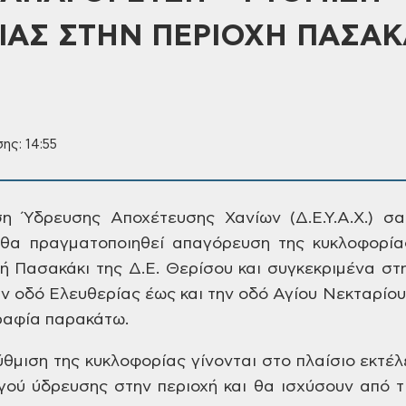
ΑΣ ΣΤΗΝ ΠΕΡΙΟΧΗ ΠΑΣΑΚΑ
ης: 14:55
ση Ύδρευσης Αποχέτευσης
Χανίων (Δ.Ε.Υ.Α.Χ.) σ
θα πραγματοποιηθεί απαγόρευση της
κυκλοφορία
ή Πασακάκι της Δ.Ε. Θερίσου και
συγκεκριμένα στη
ην οδό Ελευθερίας
έως και την οδό Αγίου Νεκταρίου
ραφία
παρακάτω.
ύθμιση της κυκλοφορίας
γίνονται
στο
πλαίσιο εκτέλ
γού ύδρευσης στην
περιοχή και θα ισχύσουν από 