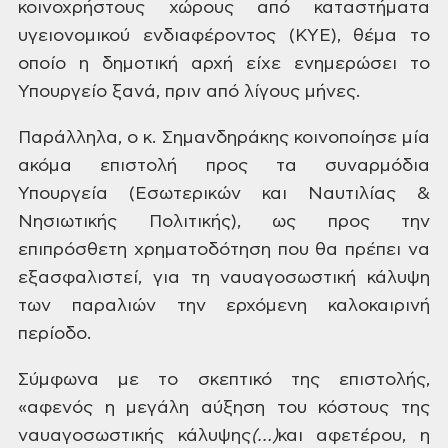
κοινοχρήστους χώρους από καταστήματα
υγειονομικού ενδιαφέροντος (ΚΥΕ), θέμα
το
οποίο η δημοτική αρχή
είχε ενημερώσει το
Υπουργείο ξανά, πριν
από λίγους μήνες.
Παράλληλα,
ο κ. Σημανδηράκης κοινοποίησε μία
ακόμα
επιστολή προς τα
συναρμόδια
Υπουργεία
(Εσωτερικών και Ναυτιλίας &
Νησιωτικής
Πολιτικής), ως προς την
επιπρόσθετη
χρηματοδότηση που θα πρέπει να
εξασφαλιστεί, για τη ναυαγοσωστική
κάλυψη
των παραλιών την ερχόμενη
καλοκαιρινή
περίοδο.
Σύμφωνα
με το σκεπτικό της επιστολής,
«αφενός
η μεγάλη αύξηση του κόστους της
ναυαγοσωστικής κάλυψης
(…)
και
αφετέρου, η