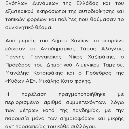
Ενόπλων Δυνάμεων της
Ελλάδας και του
εξωτερικού, εκπρόσωποι
της αυτοδιοίκησης και
τοπικών φορέων
και πολίτες που θαύμασαν το
συγκινητικό
θέαμα.
Από
μεριάς του Δήμου Χανίων, το «παρών»
έδωσαν οι Αντιδήμαρχοι, Τάσος Αλόγλου,
Γιάννης Γιαννακάκης, Νίκος Χαζιράκης,
ο
Πρόεδρος του Δημοτικού Λιμενικού
Ταμείου,
Μανώλης Κοτσιφάκης και ο
Πρόεδρος της
«Κύδων ΑΕ», Μιχάλης
Κοτσιφάκης.
Η
παρέλαση πραγματοποιήθηκε με
περιορισμένο
αριθμό συμμετεχόντων, λόγω
των μέτρων
κατά της πανδημίας, με την
παρουσία μόνο
των σημαιοφόρων και μικρής
αντιπροσωπείας
του κάθε συλλόγου.