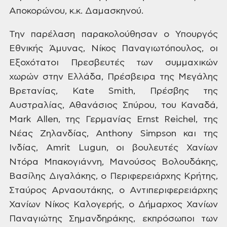
Αποκορώνου, κ.κ. Δαμασκηνού.
Την
παρέλαση παρακολούθησαν ο Υπουργός
Εθνικής Άμυνας, Νίκος Παναγιωτόπουλος,
οι
Εξοχότατοι Πρεσβευτές των συμμαχικών
χωρών στην Ελλάδα, Πρέσβειρα της Μεγάλης
Βρετανίας, Kate Smith, Πρέσβης της
Αυστραλίας,
Αθανάσιος Σπύρου, του Καναδά,
Mark Allen, της
Γερμανίας Ernst Reichel, της
Νέας Ζηλανδίας,
Anthony Simpson και της
Ινδίας, Amrit Lugun, οι
βουλευτές Χανίων
Ντόρα Μπακογιάννη,
Μανούσος Βολουδάκης,
Βασίλης Διγαλάκης,
ο Περιφερειάρχης Κρήτης,
Σταύρος
Αρναουτάκης, ο Αντιπεριφερειάρχης
Χανίων Νίκος Καλογερής, ο Δήμαρχος
Χανίων
Παναγιώτης Σημανδηράκης,
εκπρόσωποι των