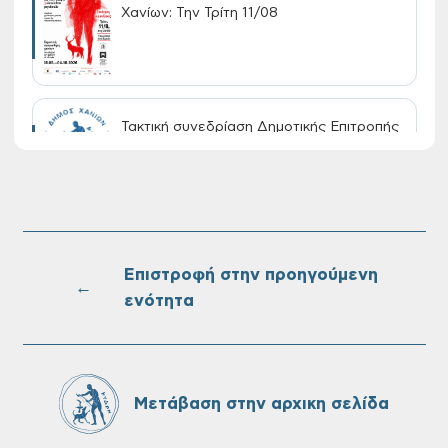
Χανίων: Την Τρίτη 11/08
Τακτική συνεδρίαση Δημοτικής Επιτροπής
στις 10-08-2026
Επαναλειτουργία του συστήματος
SeaTrac στην παραλία του Αγίου
Ονουφρίου
Επιστροφή στην προηγούμενη
←
ενότητα
Πίνακες Κατάταξης & Βαθμολογίας,
Πίνακες προσληπτέων και Ονομαστικοί
πίνακες της προκήρυξης ΣΟΧ 3/2026 του
Μετάβαση στην αρχικη σελίδα
Δήμου Χανίων