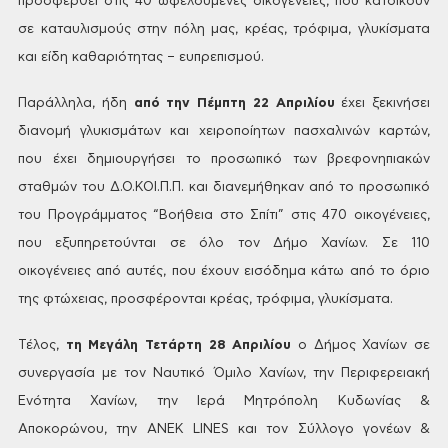
προσφερθεί στις 40
ωφελούμενες οικογένειες, που κατοικούν
σε καταυλισμούς στην πόλη μας,
κρέας,
τρόφιμα, γλυκίσματα
και είδη καθαριότητας
– ευπρεπισμού.
Παράλληλα,
ήδη
από την Πέμπτη 22 Απριλίου
έχει ξεκινήσει
διανομή γλυκισμάτων και
χειροποίητων πασχαλινών καρτών,
που
έχει δημιουργήσει το προσωπικό των
βρεφονηπιακών
σταθμών του Δ.Ο.ΚΟΙ.Π.Π.
και διανεμήθηκαν από το προσωπικό
του
Προγράμματος “Βοήθεια στο Σπίτι” στις
470 οικογένειες,
που εξυπηρετούνται σε
όλο τον Δήμο Χανίων. Σε 110
οικογένειες
από αυτές, που έχουν εισόδημα κάτω από
το
όριο
της φτώχειας, προσφέρονται κρέας,
τρόφιμα, γλυκίσματα.
Τέλος,
τη Μεγάλη Τετάρτη 28 Απριλίου
ο Δήμος Χανίων σε
συνεργασία με τον
Ναυτικό Όμιλο Χανίων, την Περιφερειακή
Ενότητα Χανίων, την Ιερά Μητρόπολη
Κυδωνίας &
Αποκορώνου, την ΑΝΕΚ LINES
και τον Σύλλογο
γονέων &