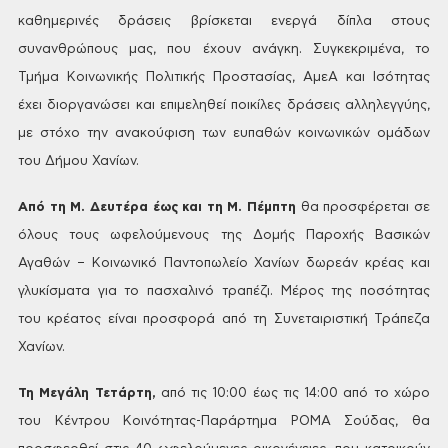
καθημερινές δράσεις βρίσκεται
ενεργά δίπλα στους
συνανθρώπους μας,
που έχουν ανάγκη. Συγκεκριμένα, το
Τμήμα
Κοινωνικής Πολιτικής Προστασίας, ΑμεΑ
και Ισότητας
έχει
διοργανώσει και επιμεληθεί
ποικίλες δράσεις αλληλεγγύης,
με στόχο
την ανακούφιση των ευπαθών κοινωνικών
ομάδων
του Δήμου Χανίων.
Από
τη Μ. Δευτέρα έως και τη Μ. Πέμπτη
θα προσφέρεται
σε
όλους τους ωφελούμενους της Δομής
Παροχής Βασικών
Αγαθών – Κοινωνικό
Παντοπωλείο Χανίων δωρεάν κρέας και
γλυκίσματα για το πασχαλινό τραπέζι.
Μέρος της ποσότητας
του κρέατος είναι
προσφορά από τη Συνεταιριστική
Τράπεζα
Χανίων.
Τη
Μεγάλη Τετάρτη,
από
τις 10:00 έως τις 14:00 από το χώρο
του Κέντρου
Κοινότητας-Παράρτημα ΡΟΜΑ Σούδας, θα