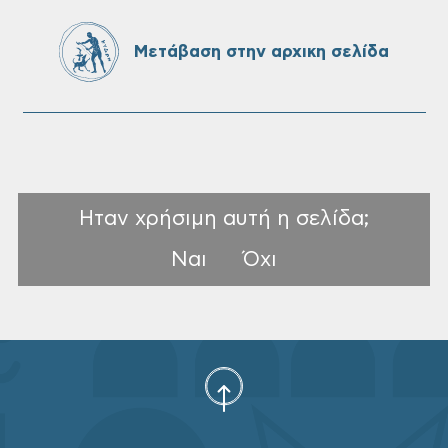
Πίνακες προσληπτέων και Ονομαστικοί
πίνακες της προκήρυξης ΣΟΧ 3/2026 του
Μετάβαση στην αρχικη σελίδα
Δήμου Χανίων
Ηταν χρήσιμη αυτή η σελίδα;
Ναι
Όχι