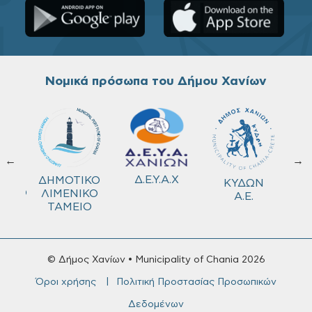
Νομικά πρόσωπα του Δήμου Χανίων
←
→
ΚΟ
Δ.Ε.Υ.Α.Χ
ΔΗΜΟΤΙΚΟ
ΚΥΔΩΝ
ΜΕΙΟ
ΛΙΜΕΝΙΚΟ
Α.Ε.
ΤΑΜΕΙΟ
© Δήμος Χανίων • Municipality of Chania 2026
Όροι χρήσης
Πολιτική Προστασίας Προσωπικών
Δεδομένων