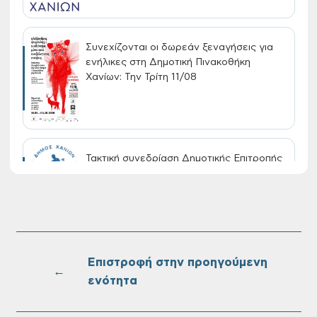
Συνεχίζονται οι δωρεάν ξεναγήσεις για
ενήλικες στη Δημοτική Πινακοθήκη
Χανίων: Την Τρίτη 11/08
Τακτική συνεδρίαση Δημοτικής Επιτροπής
στις 10-08-2026
Επαναλειτουργία του συστήματος
SeaTrac στην παραλία του Αγίου
Ονουφρίου
Επιστροφή στην προηγούμενη
←
ενότητα
Πίνακες Κατάταξης & Βαθμολογίας,