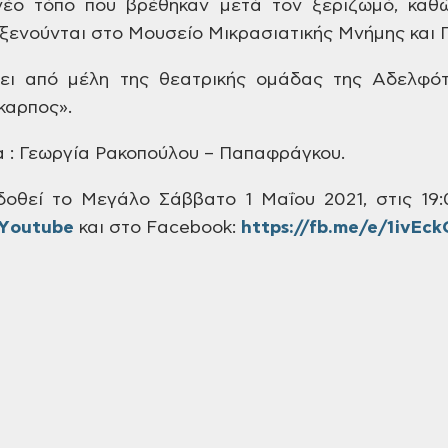
νέο τόπο που βρέθηκαν
μετά τον ξεριζωμό, καθώ
οξενούνται στο
Μουσείο Μικρασιατικής Μνήμης και
Π
ει από μέλη της θεατρικής
ομάδας της Αδελφότ
καρπος».
 : Γεωργία Ρακοπούλου –
Παπαφράγκου.
οθεί το Μεγάλο Σάββατο
1 Μαΐου 2021, στις 19:
Υoutube
και στο
Facebook:
https://fb.me/e/1ivEc