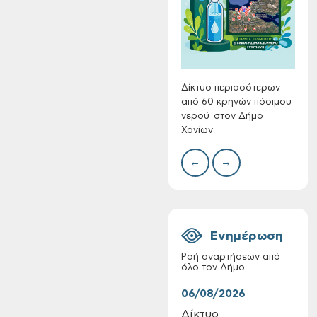
Συλλ
γρα
περι
με θ
Πινα
Δίκτυο περισσότερων
από 60 κρηνών πόσιμου
νερού στον Δήμο
Χανίων
Πίνακες Κατάταξης
& Βαθμολογίας,
←
→
Πίνακες
προσληπτέων και
Ονομαστικοί πίνακες
της προκήρυξης
ΣΟΧ 3/2026 του
Ενημέρωση
Δήμου Χανίων
Ροή αναρτήσεων από
όλο τον Δήμο
06/08/2026
06/
Δίκτυο
Τακ