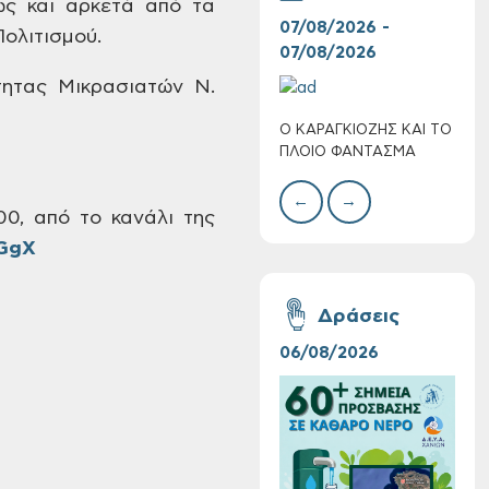
ς και αρκετά από
τα
07/08/2026 -
30/
ολιτισμού.
07/08/2026
08/
ητας Μικρασιατών Ν.
Ο ΚΑΡΑΓΚΙΟΖΗΣ ΚΑΙ ΤΟ
BAZ
Τακτική συνεδρίαση
ΠΛΟΙΟ ΦΑΝΤΑΣΜΑ
ΜΕΓ
Δημοτικής
Επιτροπής στις 10-
←
→
08-2026
00, από το κανάλι της
kGgX
Δράσεις
06/08/2026
16/
Επαναλειτουργία
του συστήματος
SeaTrac στην
παραλία του Αγίου
Ονουφρίου