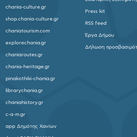
chania-culture.gr
Press kit
shop.chania-culture.gr
RSS feed
chaniatourism.com
Έργα Δήμου
explorechania.gr
Δήλωση προσβασιμό
chaniaroutes.gr
chania-heritage.gr
pinakothiki-chania.gr
librarychania.gr
chaniahistory.gr
c-a-m.gr
app Δημότης Χανίων