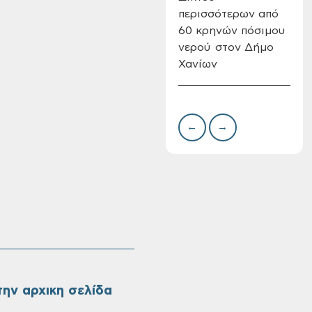
περισσότερων από
Δημ
60 κρηνών πόσιμου
Επι
νερού στον Δήμο
08-
Χανίων
Oριστικοί πίνακες
κατάταξης για την
πρόσληψη
προσωπικού με
σχέση εργάσιας
←
→
ιδιωτικού δικαίου
ορισμένου χρόνου
σε υπηρεσίες
καθαρισμού
σχολικών μονάδων
ην αρχικη σελίδα