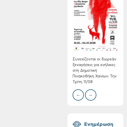
Συνεχίζονται οι
δωρεάν ξεναγήσεις
για ενήλικες στη
Δημοτική
Δίκτ
Πινακοθήκη Χανίων:
από 
νερο
Την Τρίτη 11/08
Χανί
Συνεχίζονται οι δωρεάν
ξεναγήσεις για ενήλικες
στη Δημοτική
Πινακοθήκη Χανίων: Την
Τρίτη 11/08
←
→
Τακτική συνεδρίαση
Δημοτικής
Επιτροπής στις 10-
08-2026
Ενημέρωση