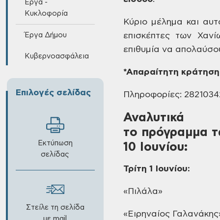
Έργα -
Κυκλοφορία
Κύριο μέλημα και
αυτό
Έργα Δήμου
επισκέπτες των Χανί
επιθυμία να απολαύσου
Κυβερνοασφάλεια
*Απαραίτητη
κράτηση 
Επιλογές σελίδας
Πληροφορίες:
2821034
Αναλυτικά
το πρόγραμμα τ
Εκτύπωση
10 Ιουνίου
:
σελίδας
Τρίτη
1 Ιουνίου:
«Πιλάλα»
Στείλε τη σελίδα
«Ειρηναίος
Γαλανάκης
με mail