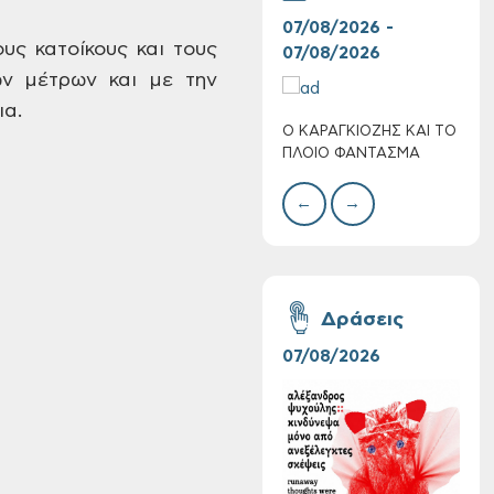
07/08/2026 -
30/
υς κατοίκους και τους
07/08/2026
08/
ών μέτρων
και με την
α.
Ο ΚΑΡΑΓΚΙΟΖΗΣ ΚΑΙ ΤΟ
BAZ
Πολύ Υψηλός
ΠΛΟΙΟ ΦΑΝΤΑΣΜΑ
ΜΕΓ
Κίνδυνος Πυρκαγιάς
για αύριο Σάββατο 8
←
→
Αυγούστου 2026
Δράσεις
07/08/2026
06/