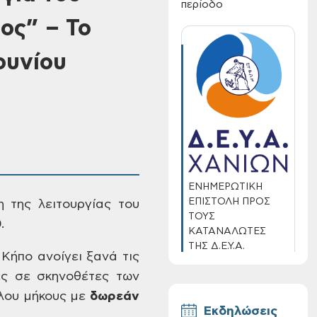
περίοδο
ος” – Το
ουνίου
ΕΝΗΜΕΡΩΤΙΚΗ
ΕΠΙΣΤΟΛΗ ΠΡΟΣ
 της λειτουργίας του
ΤΟΥΣ
.
ΚΑΤΑΝΑΛΩΤΕΣ
ΤΗΣ Δ.Ε.Υ.Α.
 Κήπο
ανοίγει ξανά τις
ΧΑΝΙΩΝ
ες
σε σκηνοθέτες των
λου μήκους με
δωρεάν
Εκδηλώσεις