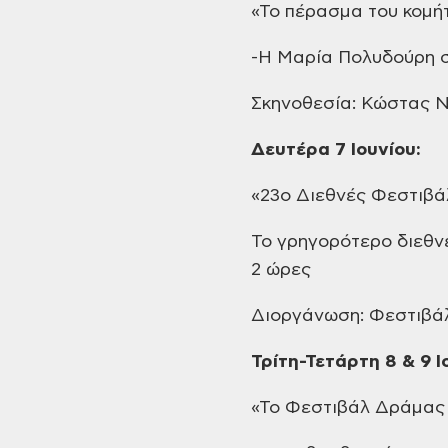
«Το
πέρασμα του κομήτ
-Η
Μαρία Πολυδούρη σ
Σκηνοθεσία: Κώστας
Ν
Δευτέρα
7 Ιουνίου:
«23ο
Διεθνές Φεστιβάλ
Το
γρηγορότερο διεθνέ
2 ώρες
Διοργάνωση: Φεστιβά
Τρίτη-Τετάρτη
8 & 9 Ι
«Το
Φεστιβάλ Δράμας 