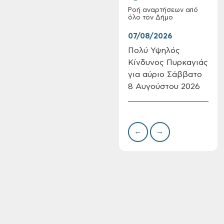
Ροή αναρτήσεων από
όλο τον Δήμο
07/08/2026
07/
Πολύ Υψηλός
Συν
Κίνδυνος Πυρκαγιάς
δωρ
Επαναλειτουργία
για αύριο Σάββατο
για
του συστήματος
8 Αυγούστου 2026
Δημ
SeaTrac στην
Πιν
παραλία του Αγίου
Την
Ονουφρίου
←
→